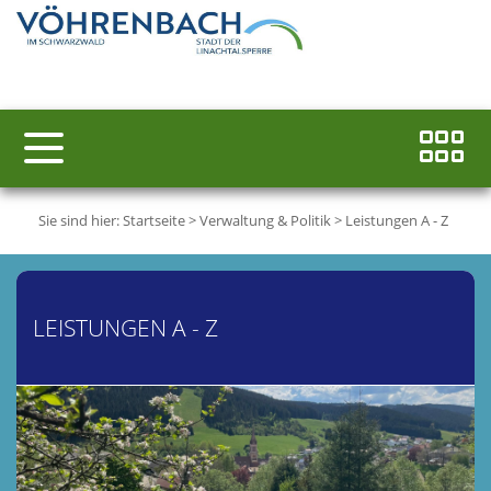
Sie sind hier:
Startseite
>
Verwaltung & Politik
>
Leistungen A - Z
LEISTUNGEN A - Z