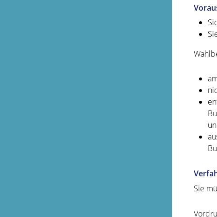
Vorau
Si
Si
Wahlbe
am
ni
en
Bu
un
au
Bu
Verfa
Sie mü
Vordru