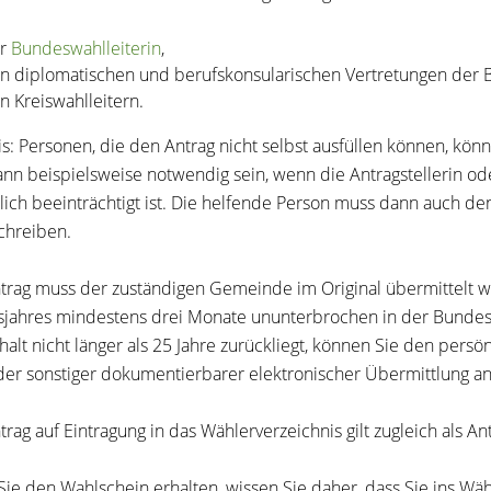
r
Bundeswahlleiter
in
,
n diplomatischen und berufskonsularischen Vertretungen der 
n Kreiswahlleitern.
is:
Personen, die den Antrag nicht selbst ausfüllen können, könn
ann beispielsweise notwendig sein, wenn die Antragstellerin ode
lich beeinträchtigt ist. Die helfende Person muss dann auch de
chreiben.
trag muss der zuständigen Gemeinde im Original übermittelt 
jahres mindestens drei Monate ununterbrochen
in der Bundes
halt nicht länger als 25 Jahre zurückliegt, können Sie den persö
der sonstiger dokumentierbarer elektronischer Übermittlung 
trag auf Eintragung in das Wählerverzeichnis gilt zugleich als An
ie den Wahlschein erhalten, wissen Sie daher, dass Sie ins Wähl