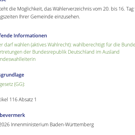
teht die Möglichkeit, das Wählerverzeichnis vom 20. bis 16. Ta
gszeiten Ihrer Gemeinde einzusehen.
efende Informationen
r darf wählen (aktives Wahlrecht): wahlberechtig
t für die Bund
rtretungen der Bundesrepublik Deutschland im Ausland
ndeswahlleiterin
sgrundlage
esetz (GG):
tikel 116 Absatz 1
abevermerk
2026 Innenministerium Baden-Württemberg