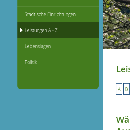
Städtische Einrichtungen
Leistungen A - Z
Lebenslagen
Politik
Lei
A
B
Wäh