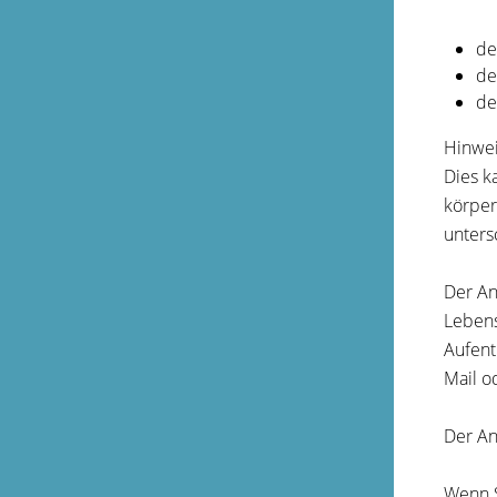
de
de
de
Hinwe
Dies k
körper
unters
Der An
Lebens
Aufent
Mail o
Der An
Wenn S