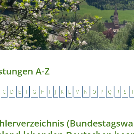
stungen A-Z
C
D
E
F
G
H
I
J
K
L
M
N
O
P
Q
R
S
T
lerverzeichnis (Bundestagswah