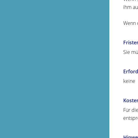
ihm au
Wenn d
Friste
Sie mü
Erford
keine
Koste
Für di
entspr
Hinwe