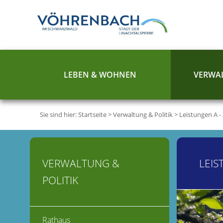
LEBEN & WOHNEN
VERWAL
Sie sind hier:
Startseite
>
Verwaltung & Politik
>
Leistungen A -
VERWALTUNG &
LEIS
POLITIK
Rathaus