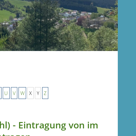
U
V
W
X
Y
Z
l) - Eintragung von im