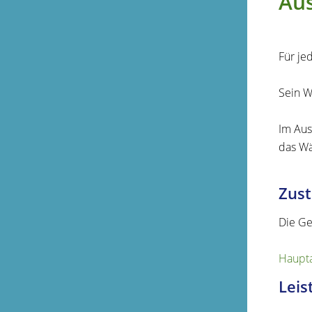
Au
Für je
Sein W
Im Aus
das Wä
Zust
Die Ge
Haupta
Leis