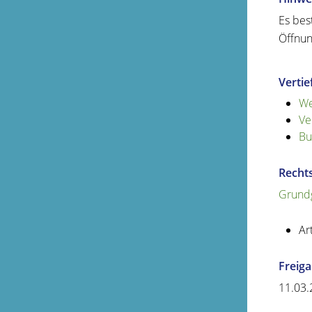
Es bes
Öffnun
Verti
We
Ve
Bu
Recht
Grundg
Ar
Freig
11.03.