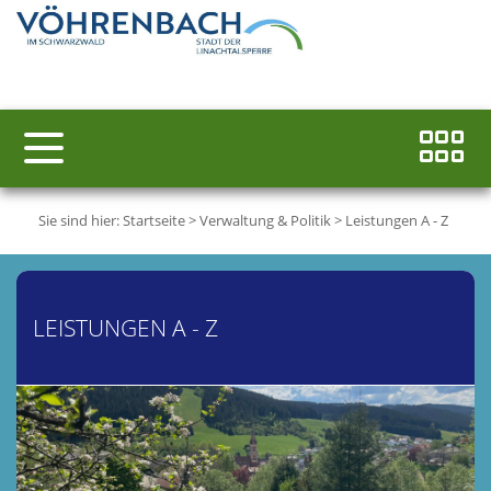
Sie sind hier:
Startseite
>
Verwaltung & Politik
>
Leistungen A - Z
LEISTUNGEN A - Z