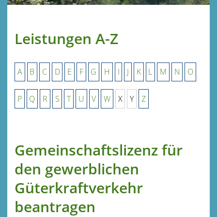
Leistungen A-Z
A
B
C
D
E
F
G
H
I
J
K
L
M
N
O
P
Q
R
S
T
U
V
W
X
Y
Z
Gemeinschaftslizenz für
den gewerblichen
Güterkraftverkehr
beantragen