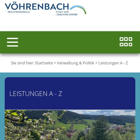
Sie sind hier:
Startseite
>
Verwaltung & Politik
>
Leistungen A - Z
LEISTUNGEN A - Z