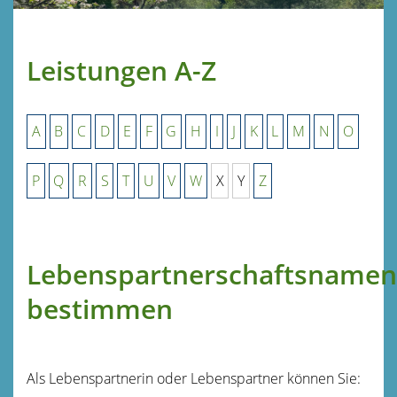
Leistungen A-Z
A
B
C
D
E
F
G
H
I
J
K
L
M
N
O
P
Q
R
S
T
U
V
W
X
Y
Z
Lebenspartnerschaftsnamen
bestimmen
Als Lebenspartnerin oder Lebenspartner können Sie: