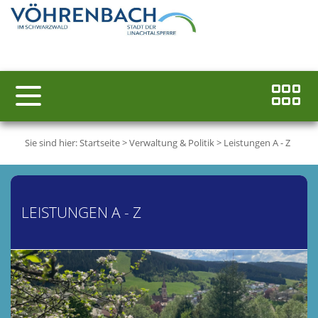
Sie sind hier:
Startseite
>
Verwaltung & Politik
>
Leistungen A - Z
LEISTUNGEN A - Z