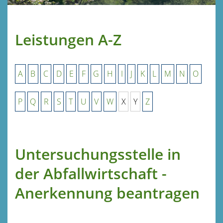
Leistungen A-Z
A
B
C
D
E
F
G
H
I
J
K
L
M
N
O
P
Q
R
S
T
U
V
W
X
Y
Z
Untersuchungsstelle in
der Abfallwirtschaft -
Anerkennung beantragen