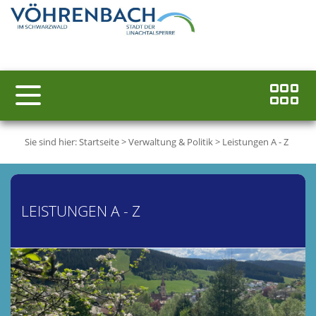
Sie sind hier:
Startseite
>
Verwaltung & Politik
>
Leistungen A - Z
LEISTUNGEN A - Z