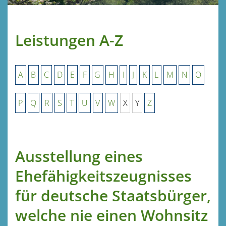
Leistungen A-Z
A
B
C
D
E
F
G
H
I
J
K
L
M
N
O
P
Q
R
S
T
U
V
W
X
Y
Z
Ausstellung eines
Ehefähigkeitszeugnisses
für deutsche Staatsbürger,
welche nie einen Wohnsitz