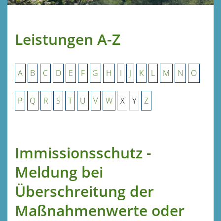
Leistungen A-Z
A
B
C
D
E
F
G
H
I
J
K
L
M
N
O
P
Q
R
S
T
U
V
W
X
Y
Z
Immissionsschutz -
Meldung bei
Überschreitung der
Maßnahmenwerte oder