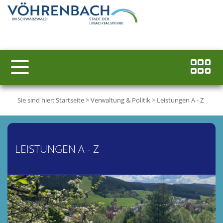
Sie sind hier:
Startseite
>
Verwaltung & Politik
>
Leistungen A - Z
LEISTUNGEN A - Z