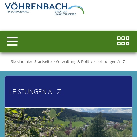
Sie sind hier:
Startseite
>
Verwaltung & Politik
>
Leistungen A - Z
LEISTUNGEN A - Z