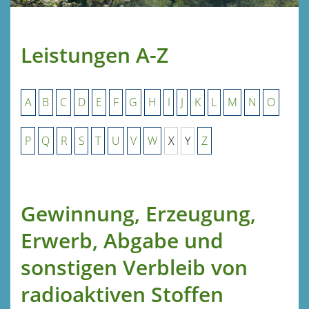
Leistungen A-Z
A
B
C
D
E
F
G
H
I
J
K
L
M
N
O
P
Q
R
S
T
U
V
W
X
Y
Z
Gewinnung, Erzeugung,
Erwerb, Abgabe und
sonstigen Verbleib von
radioaktiven Stoffen