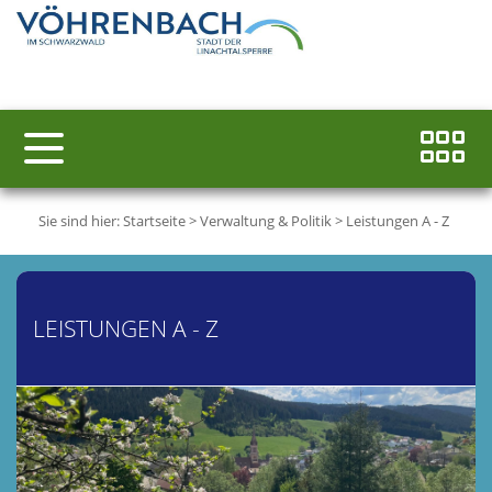
Sie sind hier:
Startseite
>
Verwaltung & Politik
>
Leistungen A - Z
LEISTUNGEN A - Z