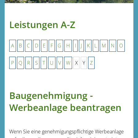
Leistungen A-Z
A
B
C
D
E
F
G
H
I
J
K
L
M
N
O
P
Q
R
S
T
U
V
W
X
Y
Z
Baugenehmigung -
Werbeanlage beantragen
Wenn Sie eine genehmigungspflichtige Werbeanlage