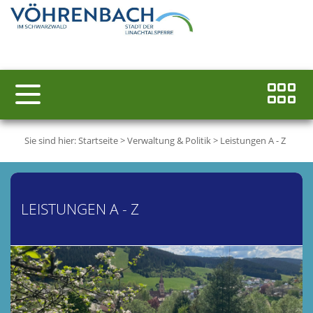
Sie sind hier:
Startseite
>
Verwaltung & Politik
>
Leistungen A - Z
LEISTUNGEN A - Z