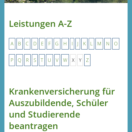
Leistungen A-Z
A
B
C
D
E
F
G
H
I
J
K
L
M
N
O
P
Q
R
S
T
U
V
W
X
Y
Z
Krankenversicherung für
Auszubildende, Schüler
und Studierende
beantragen