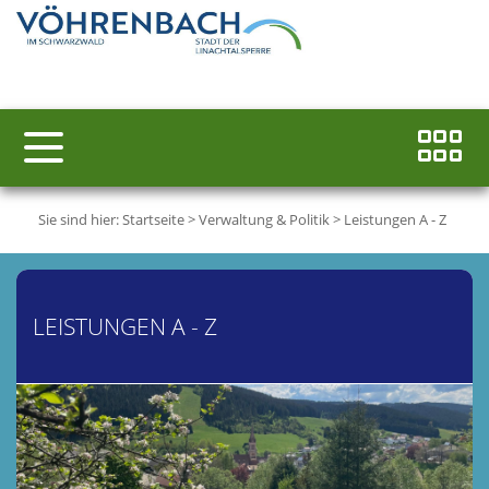
Sie sind hier:
Startseite
>
Verwaltung & Politik
>
Leistungen A - Z
LEISTUNGEN A - Z