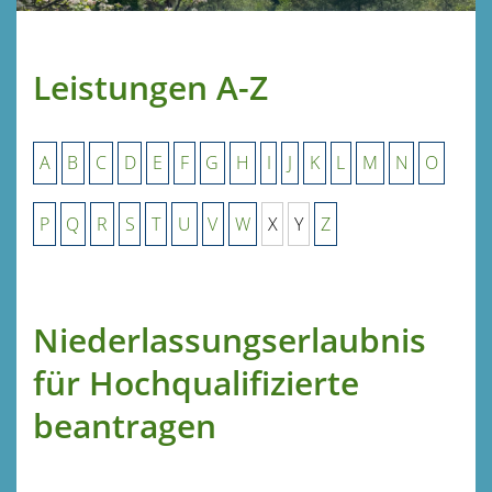
Leistungen A-Z
A
B
C
D
E
F
G
H
I
J
K
L
M
N
O
P
Q
R
S
T
U
V
W
X
Y
Z
Niederlassungserlaubnis
für Hochqualifizierte
beantragen