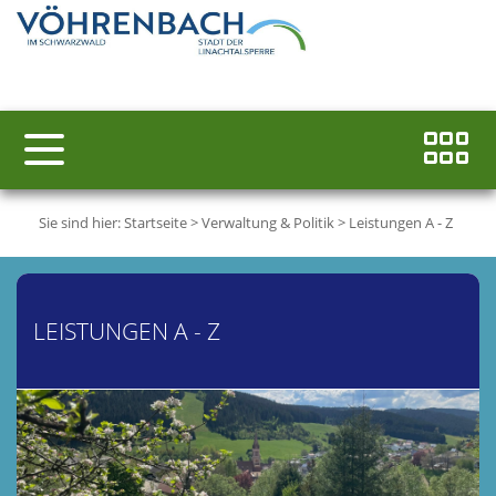
Sie sind hier:
Startseite
>
Verwaltung & Politik
>
Leistungen A - Z
LEISTUNGEN A - Z