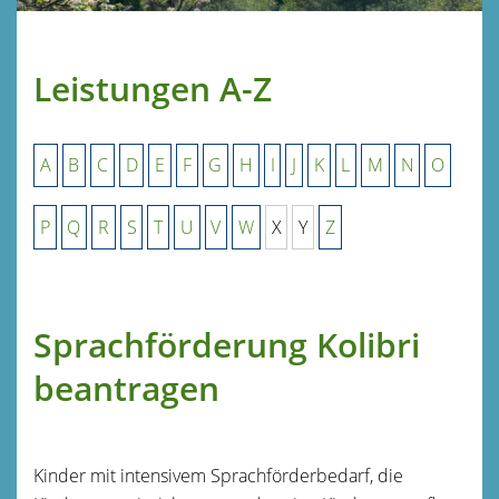
Leistungen A-Z
A
B
C
D
E
F
G
H
I
J
K
L
M
N
O
P
Q
R
S
T
U
V
W
X
Y
Z
Sprachförderung Kolibri
beantragen
Kinder mit intensivem Sprachförderbedarf, die