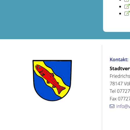
Kontakt:
Stadtve
Friedrich
78147 Vö
Tel 07727
Fax 07727
info@