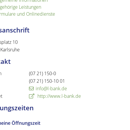
lgemeine Informationen
gehörige Leistungen
rmulare und Onlinedienste
anschrift
splatz 10
Karlsruhe
takt
n
(07
21) 150-0
(07
21) 150-10
01
info@l-bank.de
et
http://www.l-bank.de
ungszeiten
meine Öffnungszeit