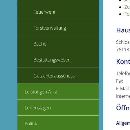
Al
Zu
Feuerwehr
Fo
Forstverwaltung
Haus
Schlos
Bauhof
76113
Bestattungswesen
Kon
Telefo
Gutachterausschuss
Fax
E-Mail
Leistungen A - Z
Intern
Öffn
Lebenslagen
Allge
Politik