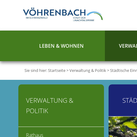
LEBEN & WOHNEN
VERWAL
Sie sind hier:
Startseite
>
Verwaltung & Politik
>
Städtische Ein
VERWALTUNG &
STÄD
POLITIK
Rathaus