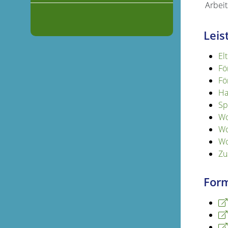
Arbeit
Leis
El
Fö
Fö
Ha
Sp
Wo
Wo
Wo
Zu
Form