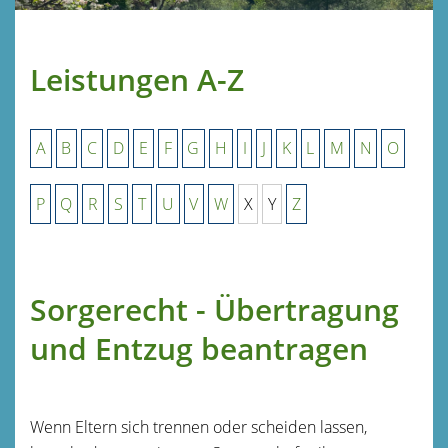
Leistungen A-Z
A
B
C
D
E
F
G
H
I
J
K
L
M
N
O
P
Q
R
S
T
U
V
W
X
Y
Z
Sorgerecht - Übertragung
und Entzug beantragen
Wenn Eltern sich trennen oder scheiden lassen,