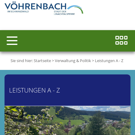
Sie sind hier:
Startseite
>
Verwaltung & Politik
>
Leistungen A - Z
LEISTUNGEN A - Z