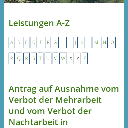
Leistungen A-Z
A
B
C
D
E
F
G
H
I
J
K
L
M
N
O
P
Q
R
S
T
U
V
W
X
Y
Z
Antrag auf Ausnahme vom
Verbot der Mehrarbeit
und vom Verbot der
Nachtarbeit in