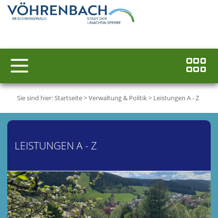
Sie sind hier:
Startseite
>
Verwaltung & Politik
>
Leistungen A - Z
LEISTUNGEN A - Z