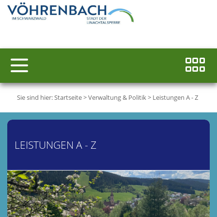
Sie sind hier:
Startseite
>
Verwaltung & Politik
>
Leistungen A - Z
LEISTUNGEN A - Z