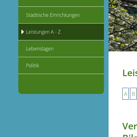
Städtische Einrichtungen
Leistungen A - Z
Lebenslagen
Politik
Lei
A
B
Ver