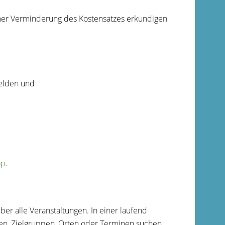
iner Verminderung des Kostensatzes erkundigen
melden und
op
.
ber alle Veranstaltungen. In einer laufend
en, Zielgruppen, Orten oder Terminen suchen.