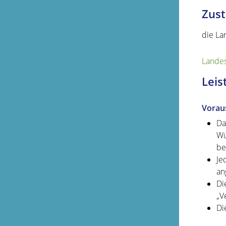
Zust
die La
Landes
Leis
Vorau
Da
Wü
be
Je
an
Di
„V
Di