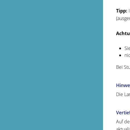
Tipp:
I
(ausge
Achtu
Si
ni
Bei St
Hinwe
Die La
Verti
Auf de
aktual