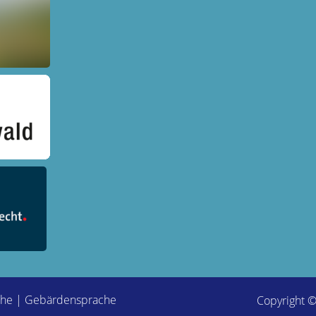
che
|
Gebärdensprache
Copyright 