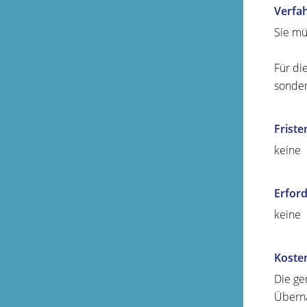
Verfa
Sie mü
Für di
sonder
Friste
keine
Erford
keine
Koste
Die ge
Überna