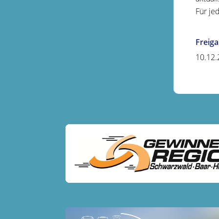
Für je
Freig
10.12