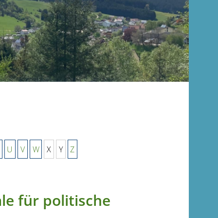
U
V
W
X
Y
Z
e für politische