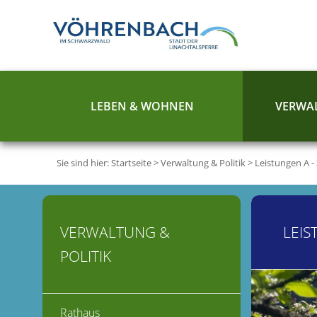
LEBEN & WOHNEN
VERWAL
Sie sind hier:
Startseite
>
Verwaltung & Politik
>
Leistungen A -
VERWALTUNG &
LEIS
POLITIK
Rathaus