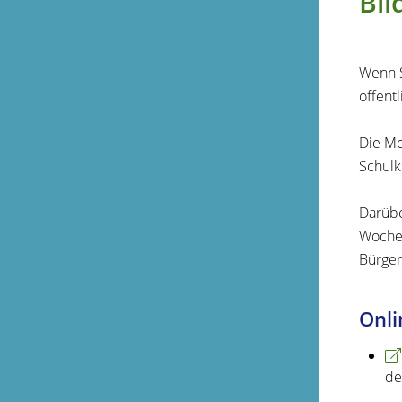
Bil
Wenn S
öffent
Die Me
Schulk
Darübe
Wochen
Bürger
Onli
de