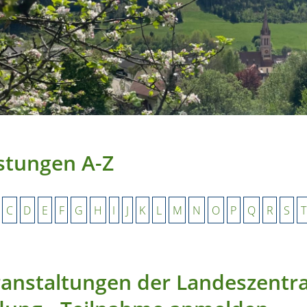
stungen A-Z
C
D
E
F
G
H
I
J
K
L
M
N
O
P
Q
R
S
T
anstaltungen der Landeszentral