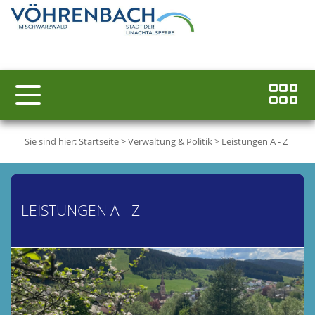
Sie sind hier:
Startseite
>
Verwaltung & Politik
>
Leistungen A - Z
LEISTUNGEN A - Z