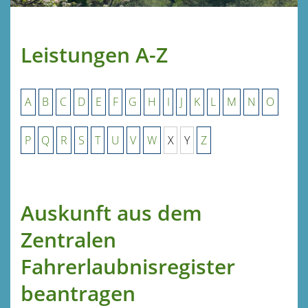
Leistungen A-Z
A
B
C
D
E
F
G
H
I
J
K
L
M
N
O
P
Q
R
S
T
U
V
W
X
Y
Z
Auskunft aus dem
Zentralen
Fahrerlaubnisregister
beantragen