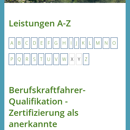
Leistungen A-Z
A
B
C
D
E
F
G
H
I
J
K
L
M
N
O
P
Q
R
S
T
U
V
W
X
Y
Z
Berufskraftfahrer-
Qualifikation -
Zertifizierung als
anerkannte