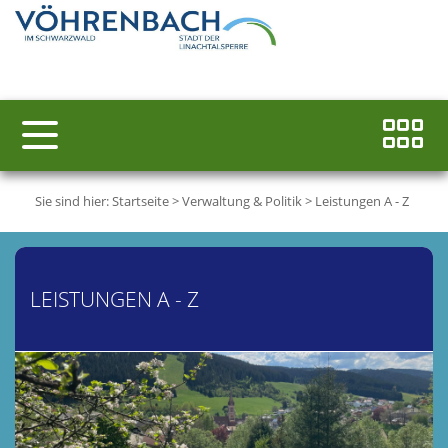
Sie sind hier:
Startseite
>
Verwaltung & Politik
>
Leistungen A - Z
LEISTUNGEN A - Z