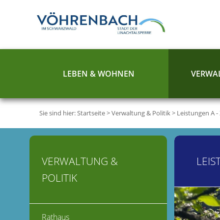
LEBEN & WOHNEN
VERWAL
Sie sind hier:
Startseite
>
Verwaltung & Politik
>
Leistungen A -
VERWALTUNG &
LEIS
POLITIK
Rathaus