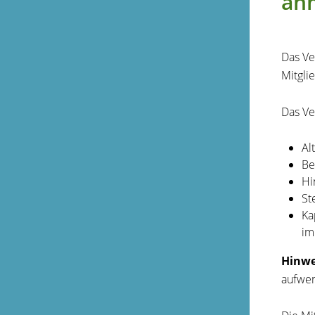
an
Das Ve
Mitgli
Das Ve
Al
Be
Hi
St
Ka
im
Hinwe
aufwen