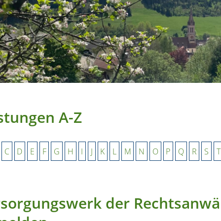
stungen A-Z
C
D
E
F
G
H
I
J
K
L
M
N
O
P
Q
R
S
T
sorgungswerk der Rechtsanwält