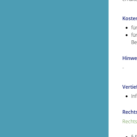
Koste
fü
fü
Be
Hinwe
-
Verti
In
Recht
Rechts