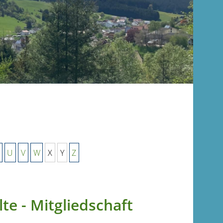
U
V
W
X
Y
Z
e - Mitgliedschaft