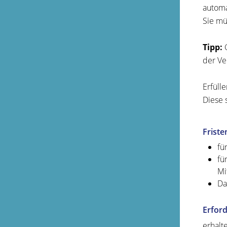
automa
Sie mü
Tipp:
G
der Ve
Erfüll
Diese 
Friste
fü
fü
Mi
Da
Erford
erhalt