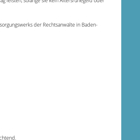
 leisten, solange sie kein Altersruhegeld oder
sorgungswerks der Rechtsanwälte in Baden-
ichtend.