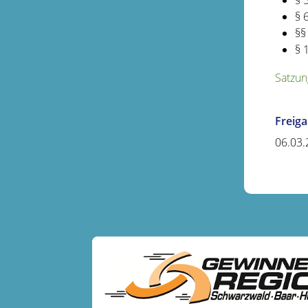
§ 
§ 
§§
§ 
Satzun
Freig
06.03