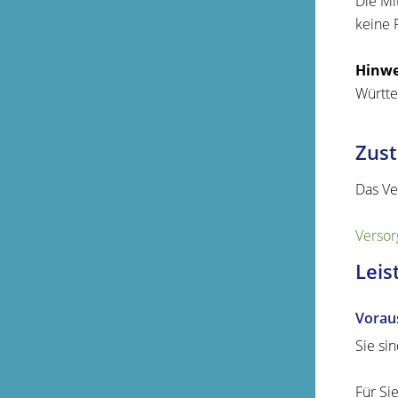
Die Mi
keine 
Hinwe
Württ
Zust
Das Ve
Versor
Leis
Vorau
Sie si
Für Si