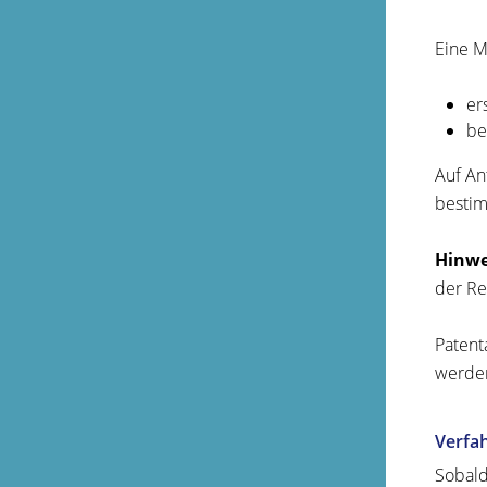
Eine M
er
be
Auf An
bestim
Hinwe
der Re
Patent
werden
Verfa
Sobald