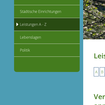
Städtische Einrichtungen
Leistungen A - Z
Lebenslagen
Politik
Lei
A
B
Ver