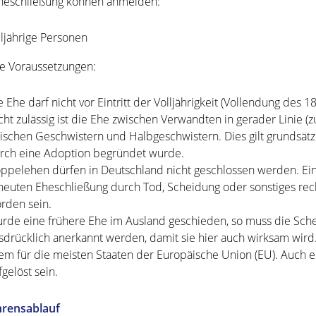
heschließung können anmelden:
lljährige Personen
e Voraussetzungen:
e Ehe darf nicht vor Eintritt der Volljährigkeit (Vollendung des
cht zulässig ist die Ehe zwischen Verwandten in gerader Linie (
ischen Geschwistern und Halbgeschwistern. Dies gilt grundsätz
rch eine Adoption begründet wurde.
ppelehen dürfen in Deutschland nicht geschlossen werden. Ei
neuten Eheschließung durch Tod, Scheidung oder sonstiges rechts
rden sein.
rde eine frühere Ehe im Ausland geschieden, so muss die Schei
sdrücklich anerkannt werden, damit sie hier auch wirksam wir
lem für die meisten Staaten der Europäische Union (EU). Auch
fgelöst sein.
hrensablauf