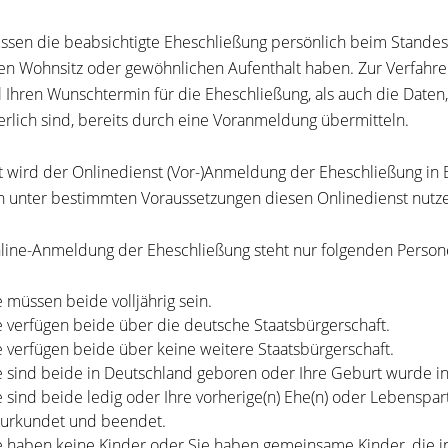
ssen die beabsichtigte Eheschließung persönlich beim Stande
ren Wohnsitz oder gewöhnlichen Aufenthalt haben.
Zur Verfahr
 Ihren Wunschtermin für die Eheschließung, als auch die Daten, 
erlich sind, bereits durch eine Voranmeldung übermitteln.
t wird der Onlinedienst (Vor-)Anmeldung der Eheschließung in
 unter bestimmten Voraussetzungen diesen Onlinedienst nutz
line-Anmeldung der Eheschließung steht nur folgenden Person
e müssen beide volljährig sein.
e verfügen beide über die deutsche Staatsbürgerschaft.
e verfügen beide über keine weitere Staatsbürgerschaft.
e sind beide in Deutschland geboren oder Ihre Geburt wurde in
e sind beide ledig oder Ihre vorherige(n) Ehe(n) oder Lebenspa
urkundet und beendet.
e haben keine Kinder oder Sie haben gemeinsame Kinder, die 