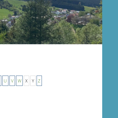
U
V
W
X
Y
Z