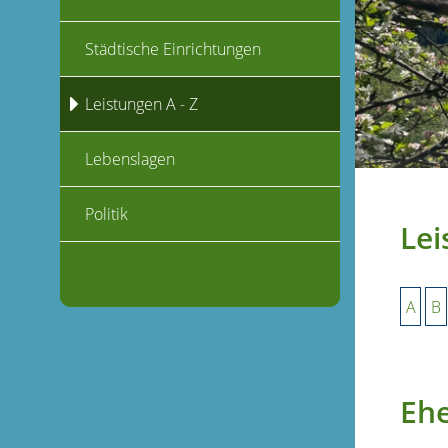
Städtische Einrichtungen
Leistungen A - Z
Lebenslagen
Politik
Lei
A
B
Eh