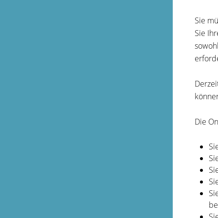
Sie mü
Sie Ih
sowohl
erford
Derzei
können
Die On
Si
Si
Si
Si
Si
be
Si