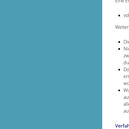
Eine E
vo
Weiter
Di
Ni
zw
du
Do
er
wo
Wu
au
al
au
Verfa