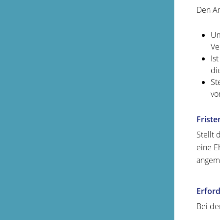
Den An
Um
Ve
Is
di
St
vo
Friste
Stellt
eine E
angem
Erford
Bei de