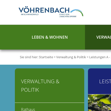
LEBEN & WOHNEN
VERWAL
Sie sind hier:
Startseite
>
Verwaltung & Politik
>
Leistungen A -
VERWALTUNG &
LEIS
POLITIK
Rathaus