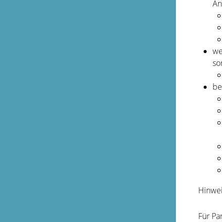
An
we
so
be
Hinwei
Für Pa