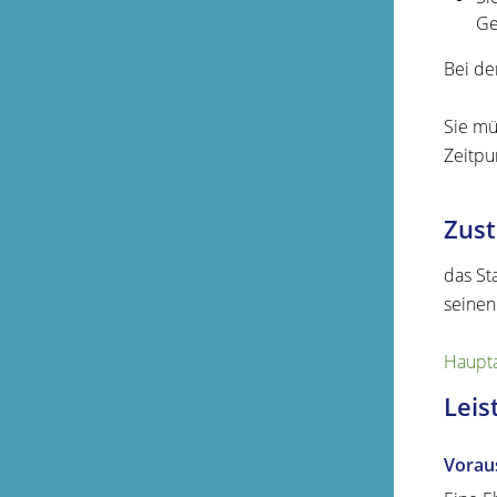
Ge
Bei de
Sie mü
Zeitpu
Zust
das St
seinen
Haupta
Leis
Vorau