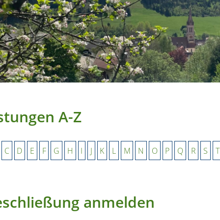
stungen A-Z
C
D
E
F
G
H
I
J
K
L
M
N
O
P
Q
R
S
T
eschließung anmelden