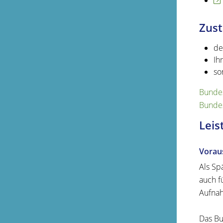
Zust
de
Ih
so
Bundes
Bunde
Leis
Vorau
Als Sp
auch f
Aufnah
Das Bu