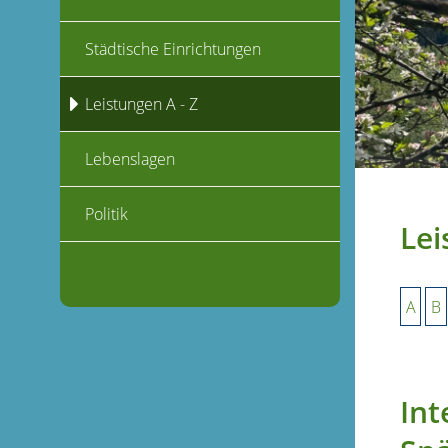
Städtische Einrichtungen
Leistungen A - Z
Lebenslagen
Politik
Lei
A
B
Int