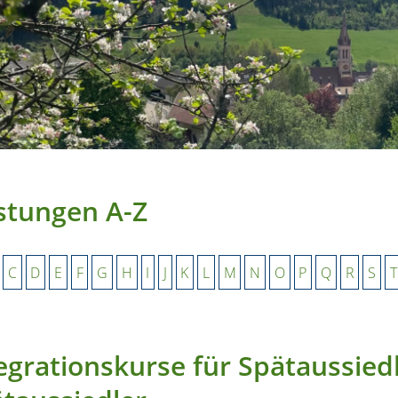
stungen A-Z
C
D
E
F
G
H
I
J
K
L
M
N
O
P
Q
R
S
T
egrationskurse für Spätaussied