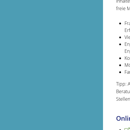
Inhalt
freie 
Fr
Er
Vi
En
En
Ko
Mö
Fa
Tipp:
A
Beratu
Stelle
Onli