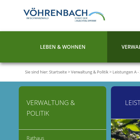
LEBEN & WOHNEN
VERWAL
Sie sind hier:
Startseite
>
Verwaltung & Politik
>
Leistungen A -
VERWALTUNG &
LEIS
POLITIK
Rathaus