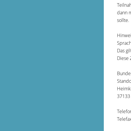
Teilna
dann
m
sollte.
Hinwei
Sprac
Das gi
Diese 
Bunde
Stando
Heimke
37133 
Telefo
Telefa