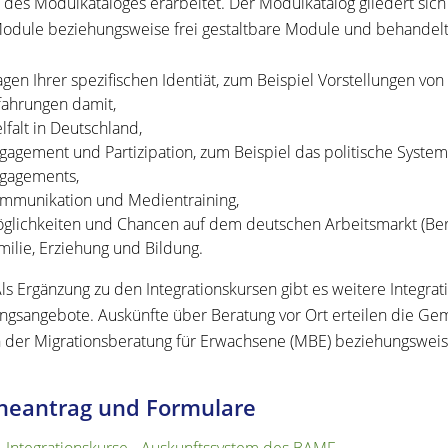
e des Modulkataloges erarbeitet. Der Modulkatalog gliedert si
Module beziehungsweise frei gestaltbare Module und behandel
agen Ihrer spezifischen Identiät, zum Beispiel Vorstellungen v
fahrungen damit,
elfalt in Deutschland,
gagement und Partizipation, zum Beispiel das politische System
gagements,
mmunikation und Medientraining,
glichkeiten und Chancen auf dem deutschen Arbeitsmarkt (Beru
milie, Erziehung und Bildung.
ls Ergänzung zu den Integrationskursen gibt es weitere Integrati
ngsangebote. Auskünfte über Beratung vor Ort erteilen die Gem
n der Migrationsberatung für Erwachsene (MBE) beziehungsweis
neantrag und Formulare