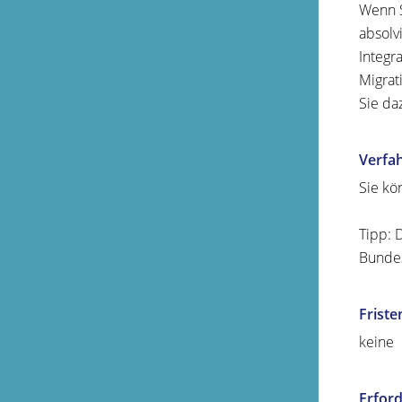
Wenn S
absolv
Integr
Migrat
Sie da
Verfa
Sie kö
Tipp:
D
Bundes
Friste
keine
Erford