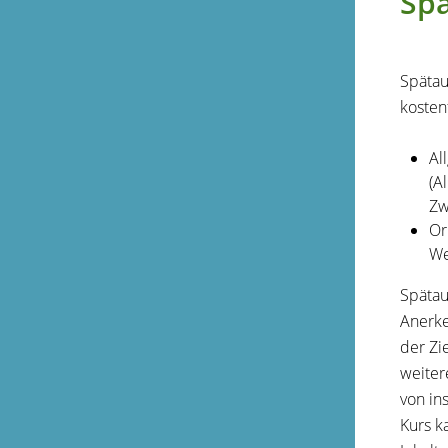
Spä
Spätau
kosten
Al
(A
Zw
Or
We
Spätau
Anerke
der Zi
weiter
von in
Kurs k