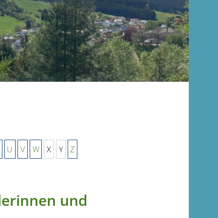
U
V
W
X
Y
Z
lerinnen und