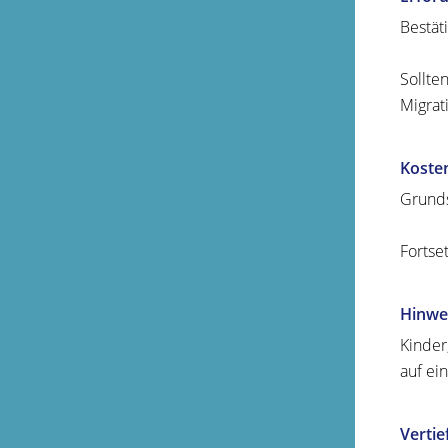
Bestät
Sollte
Migrat
Koste
Grunds
Fortse
Hinwe
Kinder
auf ei
Verti