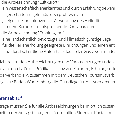
r die Artbezeichnung "Luftkurort"
ein wissenschaftlich anerkanntes und durch Erfahrung
bewährt
Eigenschaften regelmäßig überprüft werden
geeignete Einrichtungen zur Anwendung des Heilmittels
ein dem Kurbetrieb entsprechender Ortscharakter
r die Artbezeichnung "Erholungsort"
eine landschaftlich bev
orzugte und klimatisch günstige Lage
für die Ferienerholung geeignete Einrichtungen und einen en
eine durchschnittliche Aufenthaltsdauer der Gäste von minde
äheres zu den Artbezeichnungen und Voraussetzungen finden S
ätsstandards für die Prädikatisierung von Kurorten, Erholungso
äderverband e.V. zusammen mit dem Deutschen Tourismusverba
egesetz Baden-Württemberg die Grundlage für die Anerkennun
hrensablauf
träge müssen Sie für alle Artbezeichnungen beim örtlich zustä
heiten der Antragstellung zu klären, sollten Sie zuvor Kontakt 