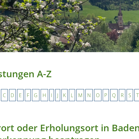
stungen A-Z
C
D
E
F
G
H
I
J
K
L
M
N
O
P
Q
R
S
T
ort oder Erholungsort in Bade