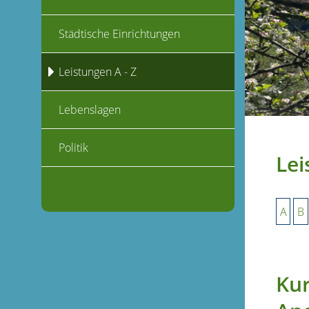
Städtische Einrichtungen
Leistungen A - Z
Lebenslagen
Politik
Lei
A
B
Kur