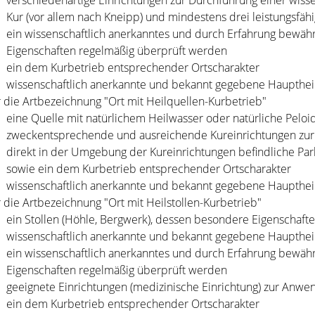
verschiedenartige Einrichtungen zur Durchführung einer wiss
Kur (vor allem nach Kneipp) und mindestens drei leistungsfäh
ein wissenschaftlich anerkanntes und durch Erfahrung bewähr
Eigenschaften regelmäßig überprüft werden
ein dem Kurbetrieb entsprechender Ortscharakter
wissenschaftlich anerkannte und bekannt gegebene Haupthe
r die Artbezeichnung "Ort mit Heilquellen-Kurbetrieb
"
eine Quelle mit natürlichem Heilwasser oder natürliche Peloi
zweckentsprechende und ausreichende Kureinrichtungen zur
direkt in der Umgebung der Kureinrichtungen befindliche Pa
sowie ein dem Kurbetrieb entsprechender Ortscharakter
wissenschaftlich anerkannte und bekannt gegebene Haupthe
r die Artbezeichnung "Ort mit Heilstollen-Kurbetrieb"
ein Stollen (Höhle, Bergwe
rk), dessen besondere Eigenschaft
wissenschaftlich anerkannte und bekannt gegebene Haupthe
ein wissenschaftlich anerkanntes und durch Erfahrung bewäh
Eig
enschaften regelmäßig überprüft werden
geeignete Einrichtungen (medizinische Einrichtung) zur Anwe
ein dem Kurbetrieb entsprechender Ortscharakter