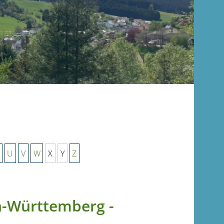
U
V
W
X
Y
Z
n-Württemberg -