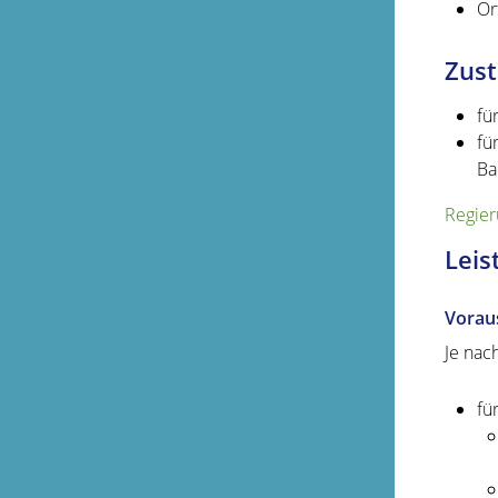
Or
Zust
fü
fü
Ba
Regier
Leis
Vorau
Je nac
fü