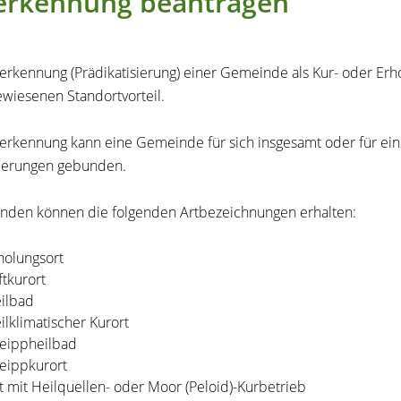
erkennung beantragen
erkennung (Prädikatisierung) einer Gemeinde als Kur- oder Erho
wiesenen Standortvorteil.
erkennung kann eine Gemeinde für sich insgesamt oder für einze
derungen gebunden.
den können die folgenden Artbezeichnungen erhalten:
holungsort
ftkurort
ilbad
ilklimatischer Kurort
eippheilbad
eippkurort
t mit Heilquellen- oder Moor (Peloid)-Kurbetrieb