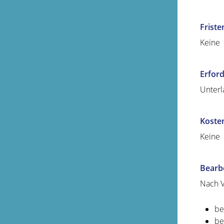
Friste
Keine
Erford
Unterl
Koste
Keine
Bearb
Nach V
be
be