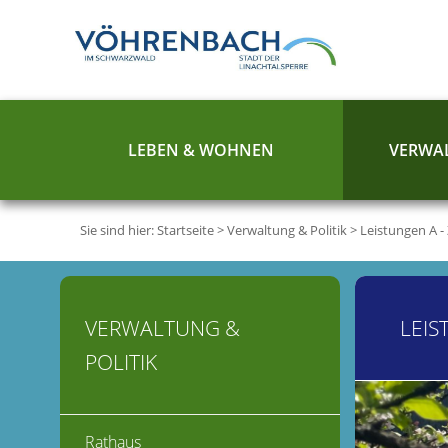
LEBEN & WOHNEN
VERWAL
Sie sind hier:
Startseite
>
Verwaltung & Politik
>
Leistungen A -
VERWALTUNG &
LEIS
POLITIK
Rathaus