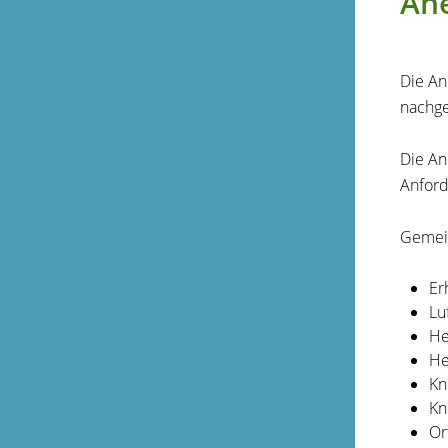
An
Die An
nachge
Die An
Anfor
Gemein
Er
Lu
He
He
Kn
Kn
Or