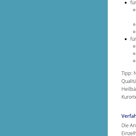
fü
fü
Tipp:
N
Qualit
H
eilb
Kurort
Verfa
Die An
Einzel