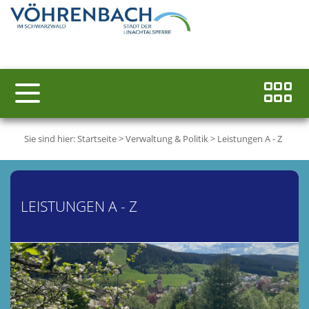
Sie sind hier:
Startseite
>
Verwaltung & Politik
>
Leistungen A - Z
LEISTUNGEN A - Z