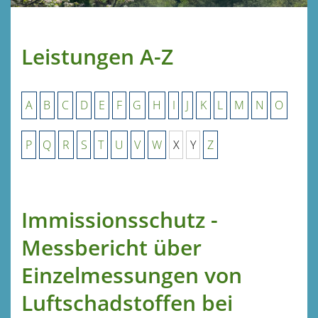
Leistungen A-Z
A
B
C
D
E
F
G
H
I
J
K
L
M
N
O
P
Q
R
S
T
U
V
W
X
Y
Z
Immissionsschutz -
Messbericht über
Einzelmessungen von
Luftschadstoffen bei