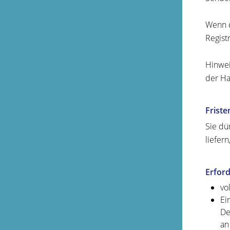
Wenn d
Regist
Hinwei
der Ha
Friste
Sie dü
liefer
Erford
vo
Ei
De
an