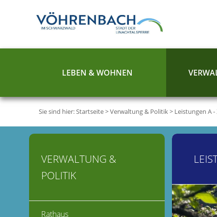
LEBEN & WOHNEN
VERWAL
Sie sind hier:
Startseite
>
Verwaltung & Politik
>
Leistungen A -
VERWALTUNG &
LEIS
POLITIK
Rathaus