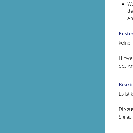
We
de
An
Koste
keine
Hinwei
des An
Bearb
Es ist
Die zu
Sie au