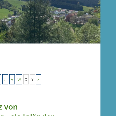
U
V
W
X
Y
Z
z von