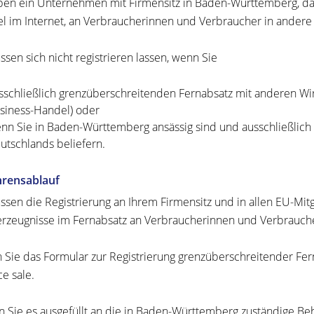
ben ein Unternehmen mit Firmensitz in Baden-Württemberg, da
el im Internet, an Verbraucherinnen und Verbraucher in andere 
ssen sich nicht registrieren lassen, wenn Sie
sschließlich grenzüberschreitenden Fernabsatz mit anderen Wirt
siness-Handel) oder
nn Sie in Baden-Württemberg ansässig sind und ausschließlic
utschlands beliefern.
hrensablauf
ssen die Registrierung an Ihrem Firmensitz und in allen EU-Mit
rzeugnisse im Fernabsatz an Verbraucherinnen und Verbrauche
 Sie das Formular zur Registrierung grenzüberschreitender Fer
ce sale.
 Sie es ausgefüllt an die in Baden-Württemberg zuständige Be