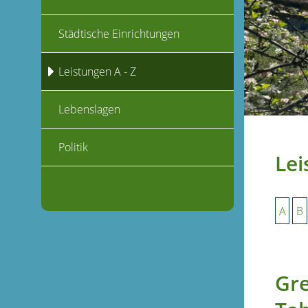
Städtische Einrichtungen
Leistungen A - Z
Lebenslagen
Politik
Lei
A
B
Gre