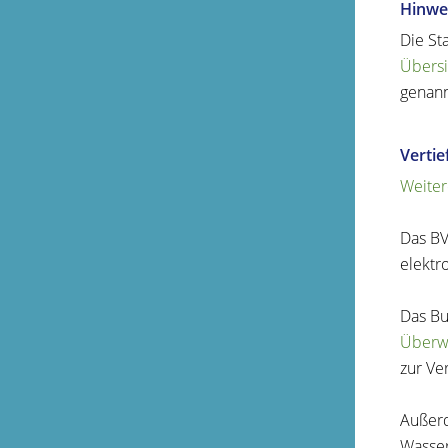
Hinwe
Die St
Übersi
genann
Verti
Weiter
Das BV
elektr
Das Bu
Überwa
zur Ve
Außer
Wasser