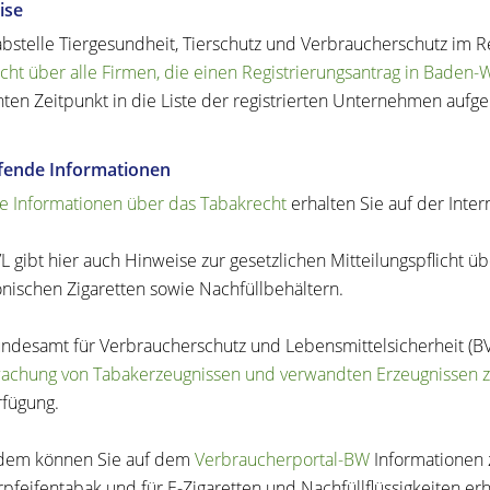
ise
abstelle
Tiergesundheit, Tierschutz und Verbraucherschutz
im Re
cht über alle Firmen, die einen Registrierungsantrag in Baden-
ten Zeitpunkt in die Liste der registrierten Unternehmen au
efende Informationen
e Informationen über das Tabakrecht
erhalten Sie auf der Inter
L gibt hier auch Hinweise zur gesetzlichen Mitteilungspflicht ü
onischen Zigaretten sowie Nachfüllbehältern.
ndesamt für Verbraucherschutz und Lebensmittelsicherheit (BVL
chung von Tabakerzeugnissen und verwandten Erzeugnissen 
rfügung.
dem können Sie auf dem
Verbraucherportal-BW
Informationen 
pfeifentabak und für E-Zigaretten und Nachfüllflüssigkeiten erh