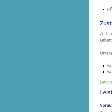
Zust
Zustän
Leben
Untere
we
we
Landra
Leis
Vorau