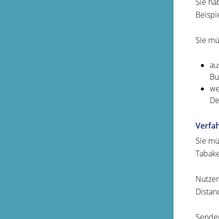
Sie ha
Beispi
Sie mü
au
Bu
we
De
Verfa
Sie mü
Tabake
Nutzen
Distan
Senden