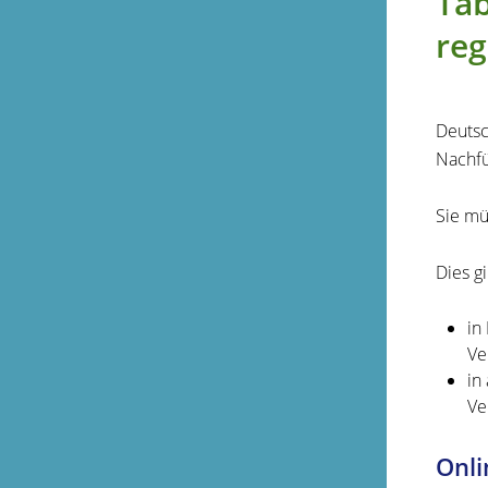
Tab
reg
Deutsc
Nachfü
Sie mü
Dies gil
in
Ve
in
Ve
Onli