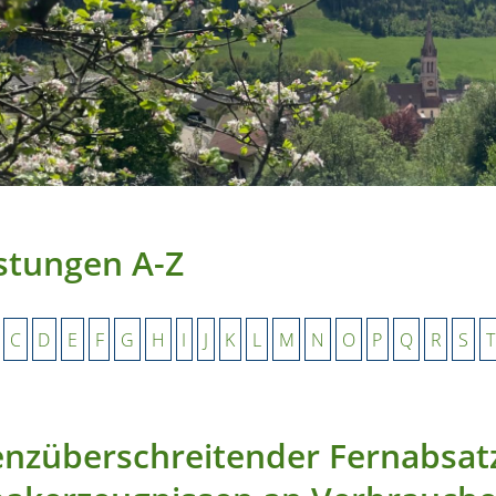
stungen A-Z
C
D
E
F
G
H
I
J
K
L
M
N
O
P
Q
R
S
T
nzüberschreitender Fernabsat