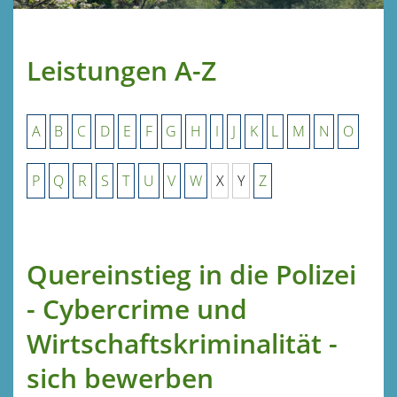
Leistungen A-Z
A
B
C
D
E
F
G
H
I
J
K
L
M
N
O
P
Q
R
S
T
U
V
W
X
Y
Z
Quereinstieg in die Polizei
- Cybercrime und
Wirtschaftskriminalität -
sich bewerben