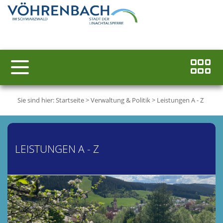
Sie sind hier:
Startseite
>
Verwaltung & Politik
>
Leistungen A - Z
LEISTUNGEN A - Z