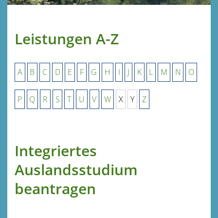
Leistungen A-Z
A
B
C
D
E
F
G
H
I
J
K
L
M
N
O
P
Q
R
S
T
U
V
W
X
Y
Z
Integriertes
Auslandsstudium
beantragen