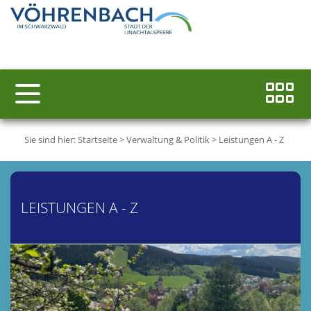
Sie sind hier:
Startseite
>
Verwaltung & Politik
>
Leistungen A - Z
LEISTUNGEN A - Z