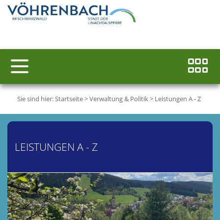
Sie sind hier:
Startseite
>
Verwaltung & Politik
>
Leistungen A - Z
LEISTUNGEN A - Z