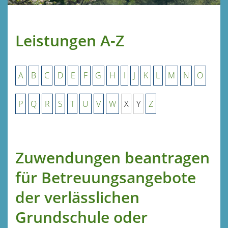
Leistungen A-Z
A
B
C
D
E
F
G
H
I
J
K
L
M
N
O
P
Q
R
S
T
U
V
W
X
Y
Z
Zuwendungen beantragen
für Betreuungsangebote
der verlässlichen
Grundschule oder