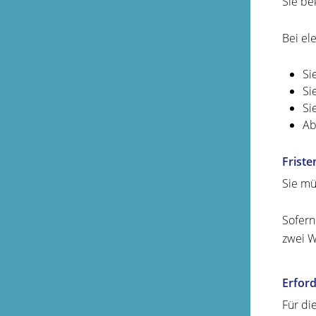
Sie be
Bei el
Si
Si
Si
Ab
Friste
Sie mü
Sofern
zwei W
Erford
Für di