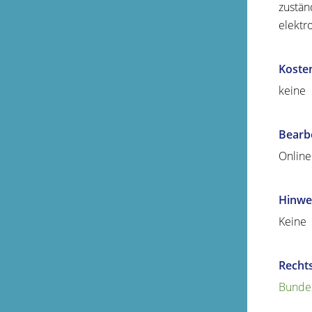
zustän
elektr
Koste
keine
Bearb
Online
Hinwe
Keine
Recht
Bunde