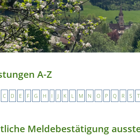
stungen A-Z
C
D
E
F
G
H
I
J
K
L
M
N
O
P
Q
R
S
T
liche Meldebestätigung ausste