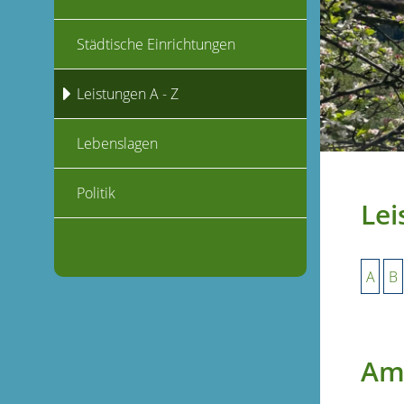
Städtische Einrichtungen
Leistungen A - Z
Lebenslagen
Politik
Lei
A
B
Amt