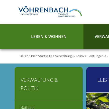
LEBEN & WOHNEN
VERWAL
Sie sind hier:
Startseite
>
Verwaltung & Politik
>
Leistungen A -
VERWALTUNG &
LEIS
POLITIK
Rathaus