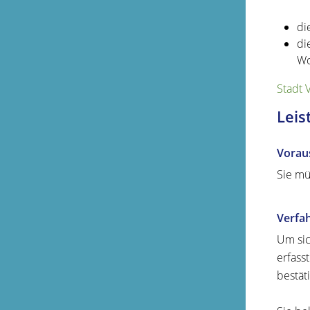
di
di
Wo
Stadt 
Leis
Vorau
Sie mü
Verfa
Um sic
erfass
bestät