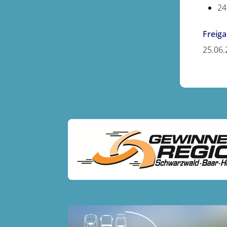
24
Freig
25.06.