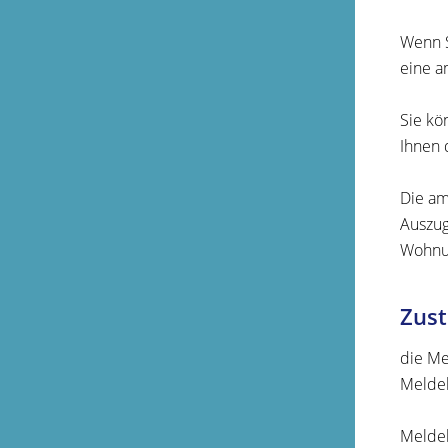
Wenn S
eine a
Sie kö
Ihnen 
Die am
Auszug
Wohnu
Zust
die Me
Meldeb
Meldeb