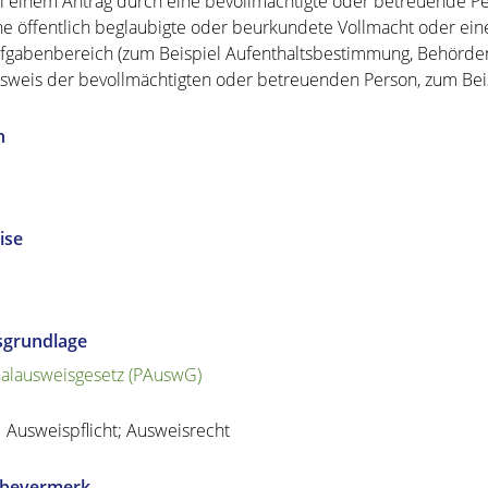
i einem Antrag durch eine bevollmächtigte oder betreuende Pe
ne öffentlich beglaubigte oder beurkundete Vollmacht oder e
fgabenbereich (zum Beispiel Aufenthaltsbestimmung, Behörde
sweis der bevollmächtigten oder betreuenden Person, zum Bei
n
ise
sgrundlage
alausweisgesetz (PAuswG)
1 Ausweispflicht; Ausweisrecht
abevermerk