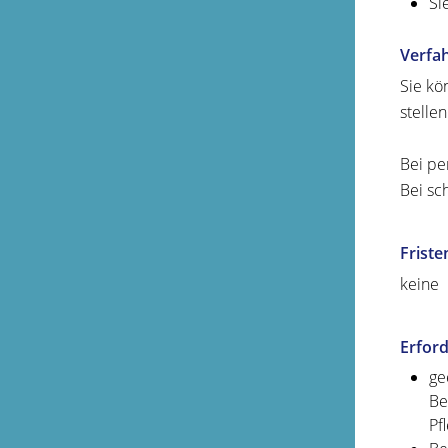
Si
Verfa
Sie kö
stellen
Bei pe
Bei sc
Friste
keine
Erford
ge
Be
Pf