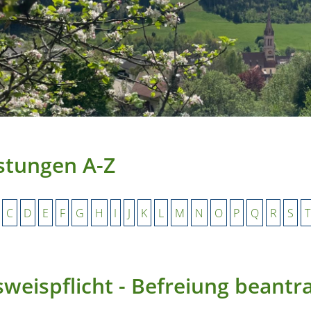
stungen A-Z
C
D
E
F
G
H
I
J
K
L
M
N
O
P
Q
R
S
T
weispflicht - Befreiung beantr