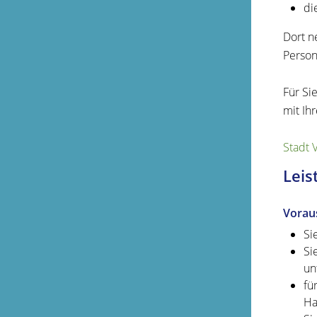
di
Dort n
Person
Für Si
mit Ih
Stadt 
Leis
Vorau
Si
Si
un
fü
Ha