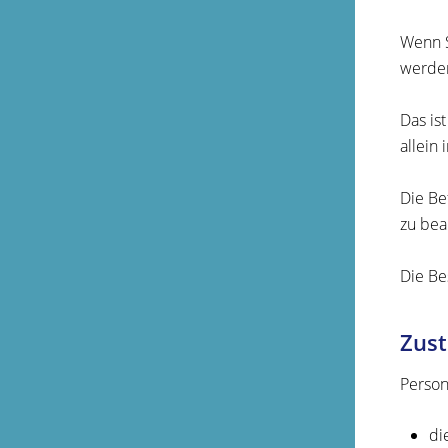
Wenn S
werden
Das is
allein
Die Be
zu bea
Die Be
Zust
Person
di