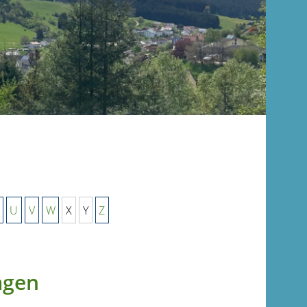
U
V
W
X
Y
Z
agen