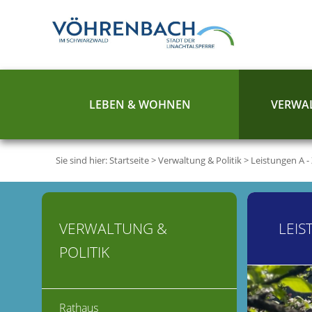
LEBEN & WOHNEN
VERWAL
Sie sind hier:
Startseite
>
Verwaltung & Politik
>
Leistungen A -
VERWALTUNG &
LEIS
POLITIK
Rathaus