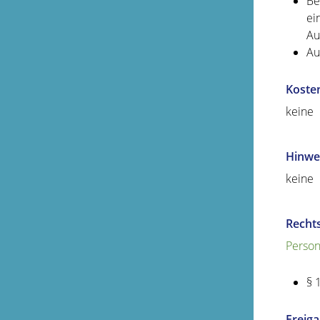
Be
ei
Au
Au
Koste
keine
Hinwe
keine
Recht
Person
§ 
Freig