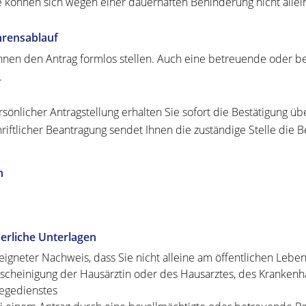
e können sich wegen einer dauerhaften Behinderung nicht allein
hrensablauf
nnen den Antrag formlos stellen. Auch eine betreuende oder be
.
rsönlicher Antragstellung erhalten Sie sofort die Bestätigung üb
hriftlicher Beantragung sendet Ihnen die zuständige Stelle die B
n
erliche Unterlagen
eigneter Nachweis, dass Sie nicht alleine am öffentlichen Leb
scheinigung der Hausärztin oder des Hausarztes, des Krankenh
legedienstes