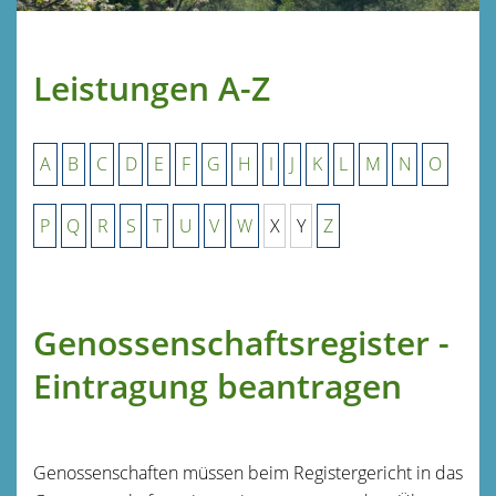
Leistungen A-Z
A
B
C
D
E
F
G
H
I
J
K
L
M
N
O
P
Q
R
S
T
U
V
W
X
Y
Z
Genossenschaftsregister -
Eintragung beantragen
Genossenschaften müssen beim Registergericht in das