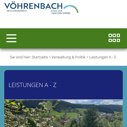
Sie sind hier:
Startseite
>
Verwaltung & Politik
>
Leistungen A - Z
LEISTUNGEN A - Z