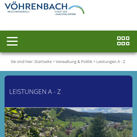
Sie sind hier:
Startseite
>
Verwaltung & Politik
>
Leistungen A - Z
LEISTUNGEN A - Z