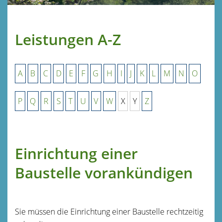
Leistungen A-Z
A
B
C
D
E
F
G
H
I
J
K
L
M
N
O
P
Q
R
S
T
U
V
W
X
Y
Z
Einrichtung einer
Baustelle vorankündigen
Sie müssen die Einrichtung einer Baustelle rechtzeitig