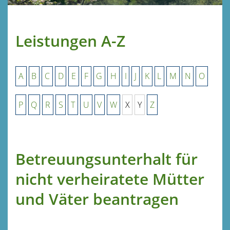
Leistungen A-Z
A
B
C
D
E
F
G
H
I
J
K
L
M
N
O
P
Q
R
S
T
U
V
W
X
Y
Z
Betreuungsunterhalt für
nicht verheiratete Mütter
und Väter beantragen