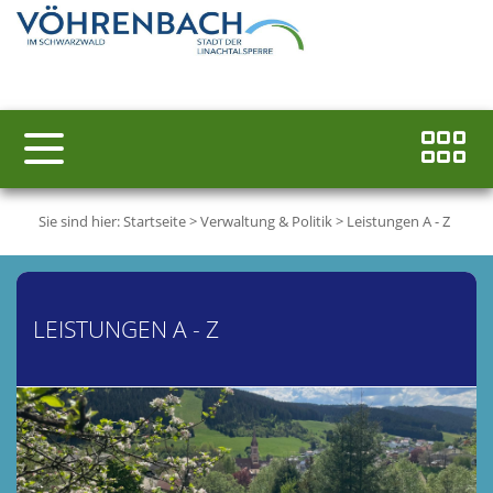
Sie sind hier:
Startseite
>
Verwaltung & Politik
>
Leistungen A - Z
LEISTUNGEN A - Z