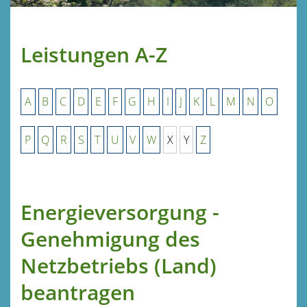
Leistungen A-Z
A
B
C
D
E
F
G
H
I
J
K
L
M
N
O
P
Q
R
S
T
U
V
W
X
Y
Z
Energieversorgung -
Genehmigung des
Netzbetriebs (Land)
beantragen