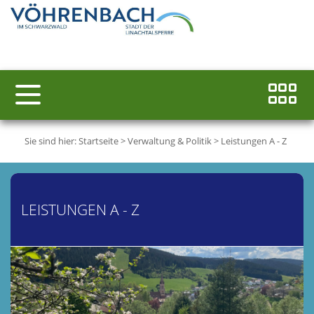
Sie sind hier:
Startseite
>
Verwaltung & Politik
>
Leistungen A - Z
LEISTUNGEN A - Z