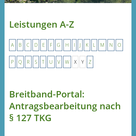
Leistungen A-Z
A
B
C
D
E
F
G
H
I
J
K
L
M
N
O
P
Q
R
S
T
U
V
W
X
Y
Z
Breitband-Portal:
Antragsbearbeitung nach
§ 127 TKG