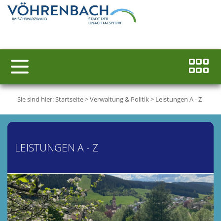
Sie sind hier:
Startseite
>
Verwaltung & Politik
>
Leistungen A - Z
LEISTUNGEN A - Z