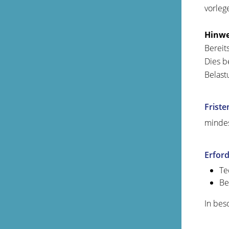
vorleg
Hinwe
Bereit
Dies b
Belast
Friste
mindes
Erford
Te
Be
In bes