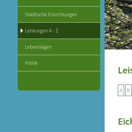
Städtische Einrichtungen
Leistungen A - Z
Lebenslagen
Politik
Lei
A
B
Eic