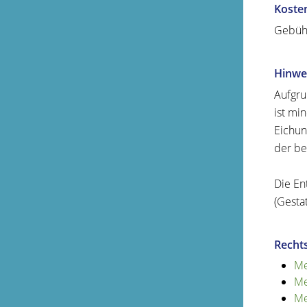
Koste
Gebüh
Hinwe
Aufgru
ist mi
Eichun
der be
Die En
(Gesta
Recht
Me
Me
Me