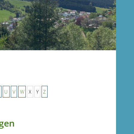
U
V
W
X
Y
Z
agen