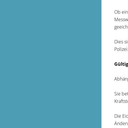
Ob ein
Messwe
geeicht
Dies s
Polize
Gülti
Abhäng
Sie be
Krafts
Die Ei
Änderu