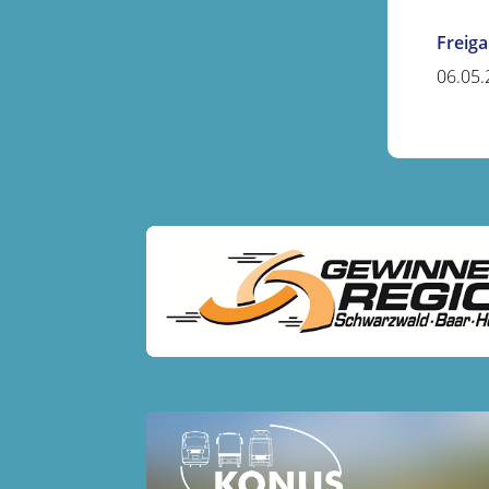
Freig
06.05.