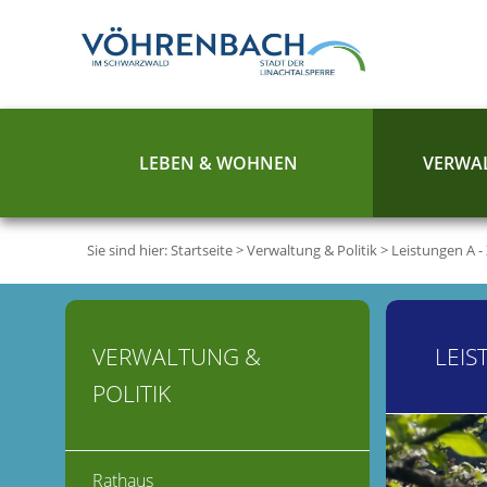
LEBEN & WOHNEN
VERWAL
Sie sind hier:
Startseite
>
Verwaltung & Politik
>
Leistungen A -
VERWALTUNG &
LEIS
POLITIK
Rathaus