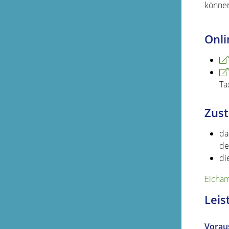
könne
Onli
Ta
Zust
da
de
di
Eicham
Leis
Vorau