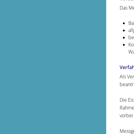
Das Me
Ba
al
be
Ko
Wa
Verfa
Als Ve
beantr
Die Ei
Rahmen
vorbei
Messge