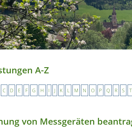
stungen A-Z
C
D
E
F
G
H
I
J
K
L
M
N
O
P
Q
R
S
T
hung von Messgeräten beantr