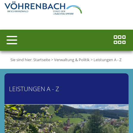
Sie sind hier:
Startseite
>
Verwaltung & Politik
>
Leistungen A - Z
LEISTUNGEN A - Z