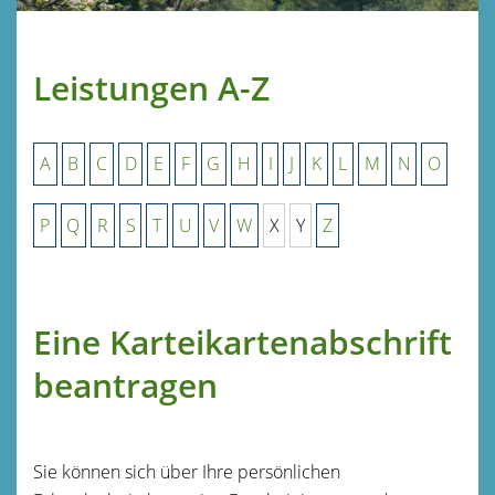
Leistungen A-Z
A
B
C
D
E
F
G
H
I
J
K
L
M
N
O
P
Q
R
S
T
U
V
W
X
Y
Z
Eine Karteikartenabschrift
beantragen
Sie können sich über Ihre persönlichen