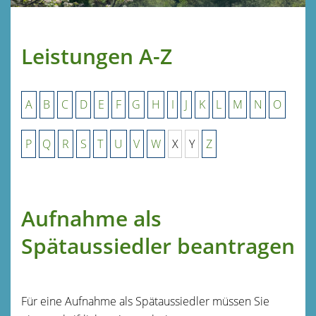
Leistungen A-Z
A
B
C
D
E
F
G
H
I
J
K
L
M
N
O
P
Q
R
S
T
U
V
W
X
Y
Z
Aufnahme als
Spätaussiedler beantragen
Für eine Aufnahme als Spätaussiedler müssen Sie