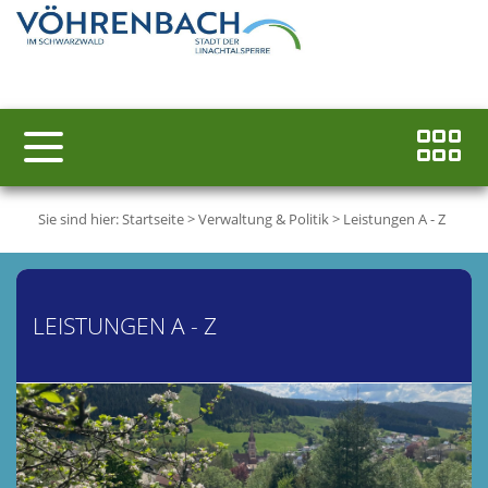
Sie sind hier:
Startseite
>
Verwaltung & Politik
>
Leistungen A - Z
LEISTUNGEN A - Z