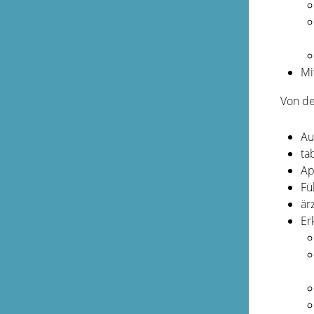
Mi
Von de
Au
ta
Ap
Fü
är
Er