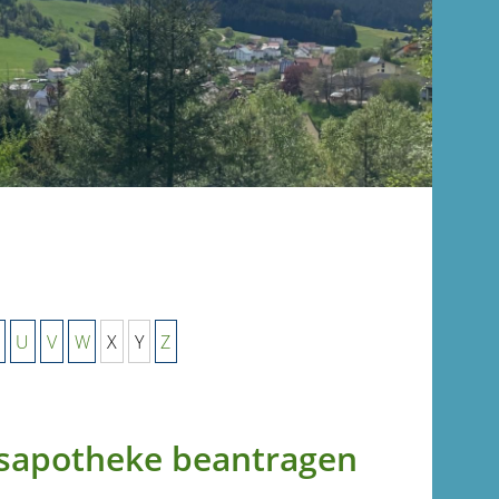
U
V
W
X
Y
Z
usapotheke beantragen