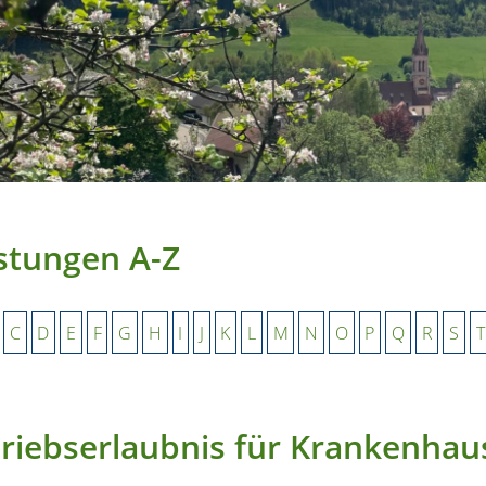
stungen A-Z
C
D
E
F
G
H
I
J
K
L
M
N
O
P
Q
R
S
T
riebserlaubnis für Krankenha