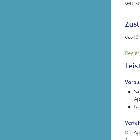
vertrag
Zust
das fü
Regier
Leis
Vorau
Si
Ap
Na
Verfa
Die Ap