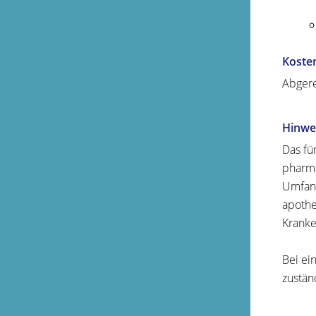
Koste
Abgere
Hinwe
Das fü
pharma
Umfang
apothe
Kranke
Bei ei
zustän