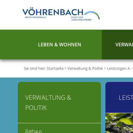
LEBEN & WOHNEN
VERWAL
Sie sind hier:
Startseite
>
Verwaltung & Politik
>
Leistungen A -
VERWALTUNG &
LEIS
POLITIK
Rathaus