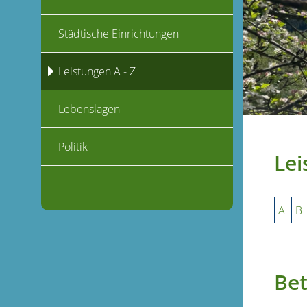
Städtische Einrichtungen
Leistungen A - Z
Lebenslagen
Politik
Lei
A
B
Bet