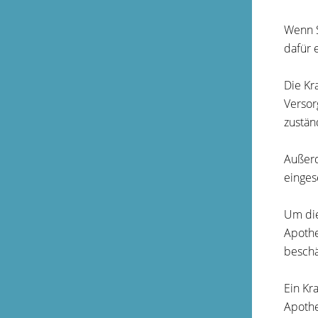
Wenn S
dafür 
Die Kr
Versor
zustän
Außerd
einges
Um die
Apothe
beschä
Ein Kr
Apothe