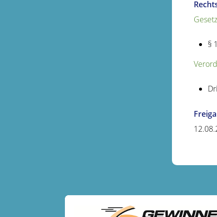
Recht
Gesetz
§ 
Verord
Dr
Freig
12.08.