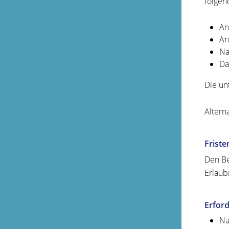
folgen
An
An
Na
Da
Die un
Altern
Friste
Den Be
Erlaubn
Erford
Na