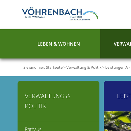
LEBEN & WOHNEN
VERWAL
Sie sind hier:
Startseite
>
Verwaltung & Politik
>
Leistungen A -
VERWALTUNG &
LEIS
POLITIK
Rathaus