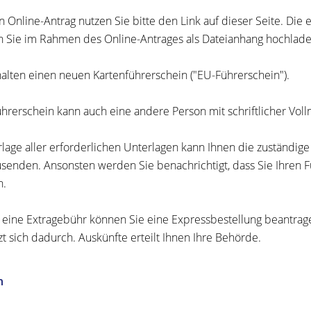
n Online-Antrag nutzen Sie bitte den Link auf dieser Seite. Di
 Sie im Rahmen des Online-Antrages als Dateianhang hochlade
halten einen neuen Kartenführerschein ("EU-Führerschein").
hrerschein kann a
uch eine andere Person mit schriftlicher Vol
rlage aller erforderlichen Unterlagen kann Ihnen die zuständig
usenden. Ansonsten werden Sie benachrichtigt, dass Sie Ihren F
n.
eine Extragebühr können Sie eine Expressbestellung beantrage
zt sich dadurch. Auskünfte erteilt Ihnen Ihre Behörde.
n