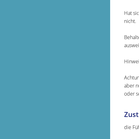
Hat si
nicht.
Behalt
auswei
Hinwei
Achtun
aber n
oder s
Zust
die Fü