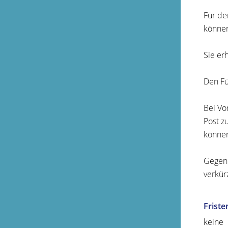
Für de
können
Sie er
Den Fü
Bei Vo
Post z
könne
Gegen 
verkür
Friste
keine