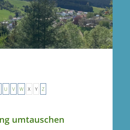
U
V
W
X
Y
Z
ung umtauschen