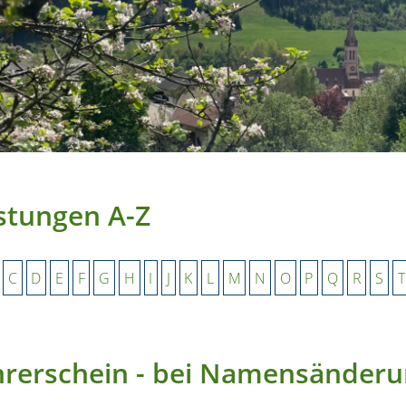
stungen A-Z
C
D
E
F
G
H
I
J
K
L
M
N
O
P
Q
R
S
T
hrerschein - bei Namensänder