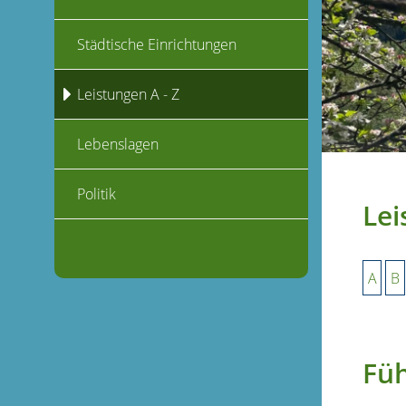
Städtische Einrichtungen
Leistungen A - Z
Lebenslagen
Politik
Lei
A
B
Fü