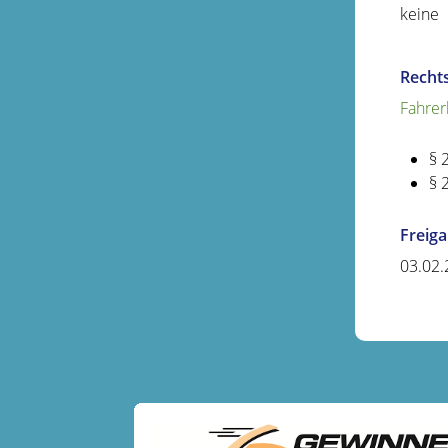
keine
Recht
Fahrer
§ 
§ 
Freig
03.02.