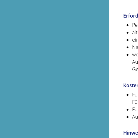
Erford
Pe
al
ei
Na
we
Au
Ge
Koste
Fü
Fü
Fü
Au
Hinwe