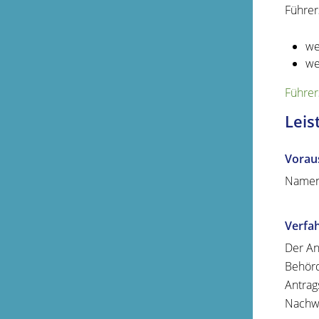
Führers
we
we
Führer
Leis
Vorau
Namen
Verfa
Der An
Behörd
Antrag
Nachwe