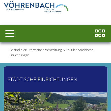
Sie sind hier:
Startseite
>
Verwaltung & Politik
>
Städtische
Einrichtungen
STÄDTISCHE EINRICHTUNGEN