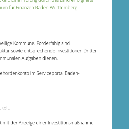
kelt. Eine Prüfung durch das Land erfolgt erst
erium für Finanzen Baden-Württemberg]
eweilige Kommune.
Förderfähig sind
ktur sowie entsprechende Investitionen Dritter
 kommunalen Aufgaben dienen.
ehördenkonto im Serviceportal Baden-
kelt.
t mit der Anzeige einer Investitionsmaßnahme