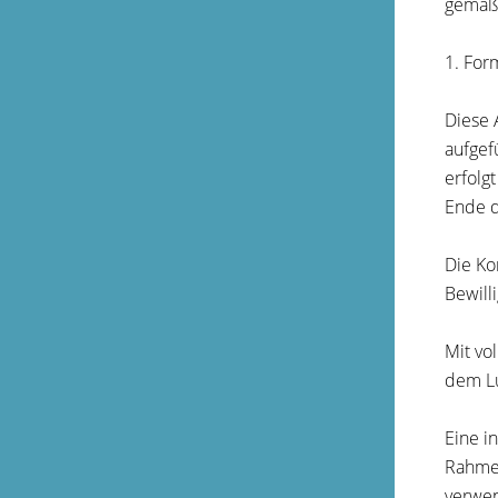
gemäß
1. For
Diese 
aufgef
erfolg
Ende d
Die Ko
Bewill
Mit vo
dem Lu
Eine i
Rahmen
verwen