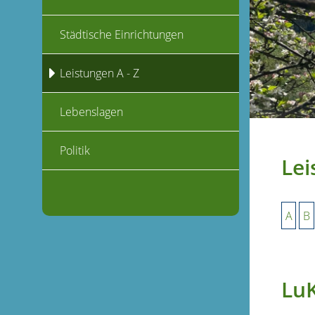
Städtische Einrichtungen
Leistungen A - Z
Lebenslagen
Politik
Lei
A
B
LuK