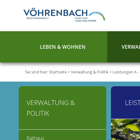
LEBEN & WOHNEN
VERWAL
Sie sind hier:
Startseite
>
Verwaltung & Politik
>
Leistungen A -
VERWALTUNG &
LEIS
POLITIK
Rathaus