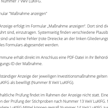
 Nummer 7 VwV LuKIFG.
mular "Maßnahme anzeigen"
Anzeige erfolgt im Formular „Maßnahme anzeigen“. Dort sind 
ührt sind, einzutragen. Systemseitig finden verschiedene Plausib
t sind und keine Fehler (rote Dreiecke an der linken Gliederung
es Formulars abgesendet werden.
mmune erhält direkt im Anschluss eine PDF-Datei in ihr Behö
igungs-ID der Maßnahme.
llständiger Anzeige der jeweiligen Investitionsmaßnahme gelten
KIFG als bewilligt (Nummer 8 VwV LuKIFG).
nhaltliche Prüfung findet im Rahmen der Anzeige nicht statt. Eine
 der Prüfung der Stichproben nach Nummer 13 VwV LuKIFG. 
dete LuKIFG-Mittel können gemäß Nummer 14 VwV LuKIFG zur