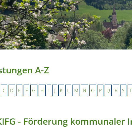
stungen A-Z
C
D
E
F
G
H
I
J
K
L
M
N
O
P
Q
R
S
T
IFG - Förderung kommunaler I