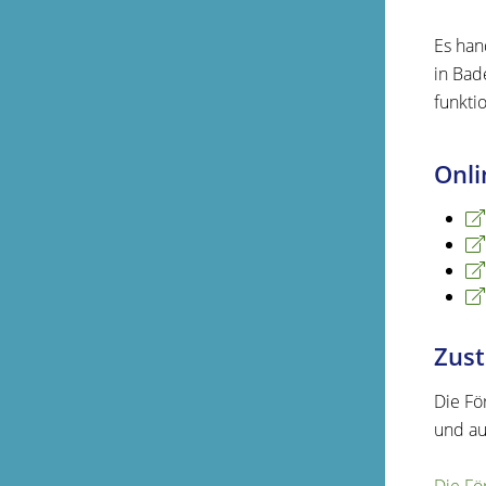
Es han
in Bad
funkti
Onli
Zust
Die Fö
und au