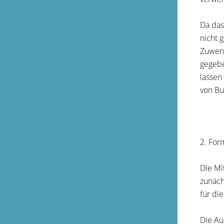
Da das
nicht 
Zuwend
g
egebe
lassen
von Bu
2. For
Die Mi
zunäch
für di
Die Au