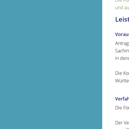
Die Fö
und au
Leis
Vorau
Antrag
Sachin
in der
Die Ko
Württ
Verfa
Die Fö
Der Ve