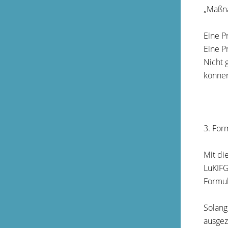
„Maßna
Eine P
Eine P
Nicht 
können
3. For
Mit di
LuKIFG
Formul
Solang
ausgez