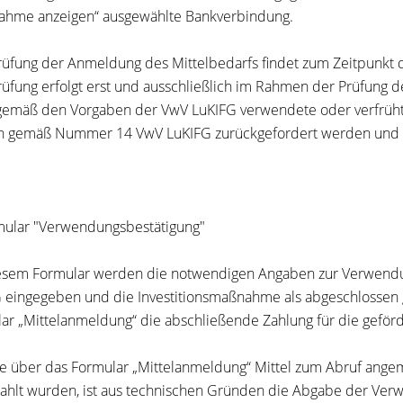
hme anzeigen“ ausgewählte Bankverbindung.
rüfung der Anmeldung des Mittelbedarfs findet zum Zeitpunkt d
rüfung erfolgt erst und ausschließlich im Rahmen der Prüfun
gemäß den Vorgaben der VwV LuKIFG verwendete oder verfrüht
 gemäß Nummer 14 VwV LuKIFG zurückgefordert werden und si
mular "Verwendungsbestätigung"
esem Formular werden die notwendigen Angaben zur Verwen
 eingegeben und die Investitionsmaßnahme als abgeschlossen g
ar „Mittelanmeldung“ die abschließende Zahlung für die gefö
e über das Formular „Mittelanmeldung“ Mittel zum Abruf ange
ahlt wurden, ist aus technischen Gründen die Abgabe der Verw