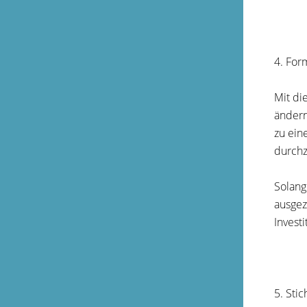
4. For
Mit di
ändern
zu ein
durchz
Solang
ausgez
Invest
5. Sti