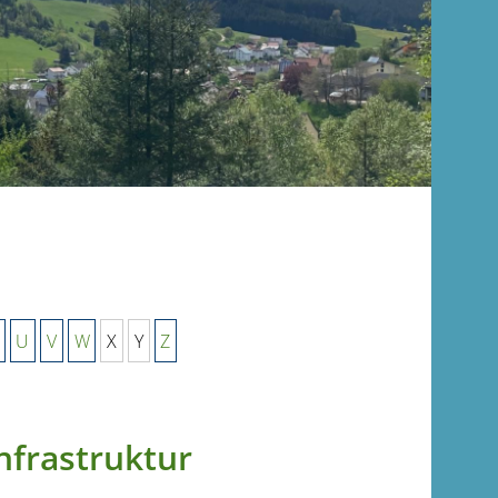
U
V
W
X
Y
Z
nfrastruktur