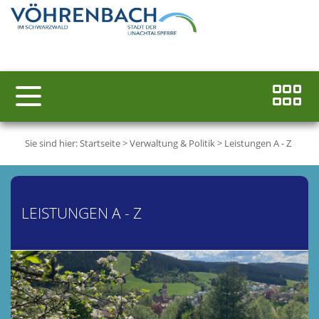
Sie sind hier:
Startseite
>
Verwaltung & Politik
>
Leistungen A - Z
LEISTUNGEN A - Z