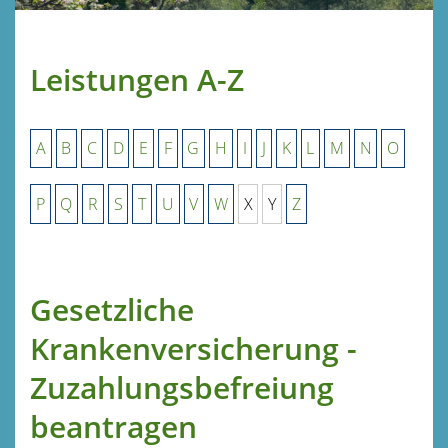
Leistungen A-Z
A
B
C
D
E
F
G
H
I
J
K
L
M
N
O
P
Q
R
S
T
U
V
W
X
Y
Z
Gesetzliche
Krankenversicherung -
Zuzahlungsbefreiung
beantragen