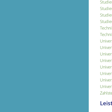
Studie
Studie
Studi
Studie
Techn
Techn
Univer
Univer
Univer
Univer
Univer
Univers
Univer
Univer
Zahlst
Leis