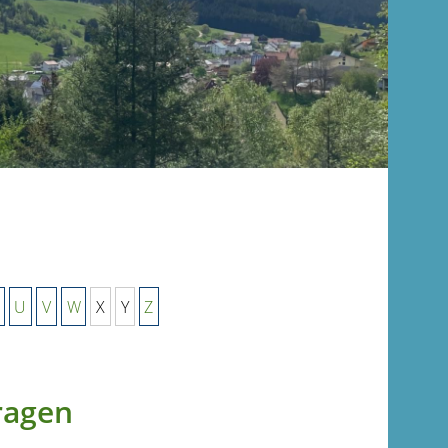
U
V
W
X
Y
Z
ragen