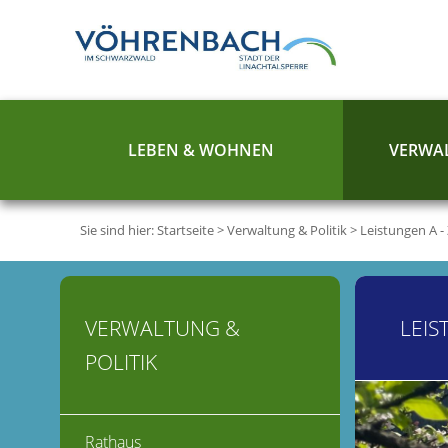
LEBEN & WOHNEN
VERWAL
Sie sind hier:
Startseite
>
Verwaltung & Politik
>
Leistungen A -
VERWALTUNG &
LEIS
POLITIK
Rathaus