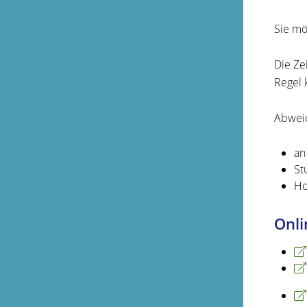
Sie mö
Die Ze
Regel 
Abweic
an
St
Ho
Onli