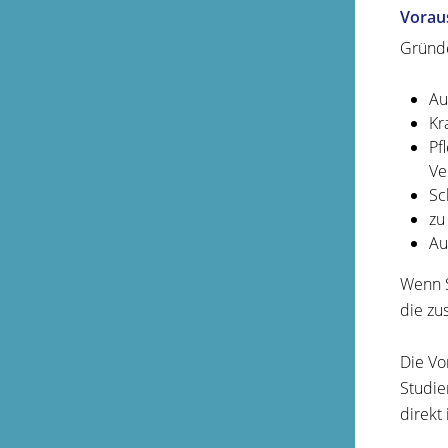
Vorau
Gründe
Au
Kr
Pf
Ve
Sc
zu
Au
Wenn S
die zus
Die Vo
Studie
direkt