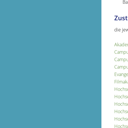
Ba
Zust
die je
Akade
Campu
Campus
Campu
Evange
Filma
Hochsc
Hochsc
Hochsc
Hochsc
Hochsc
Hochsc