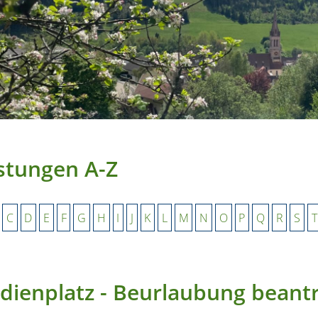
stungen A-Z
C
D
E
F
G
H
I
J
K
L
M
N
O
P
Q
R
S
T
dienplatz - Beurlaubung beant