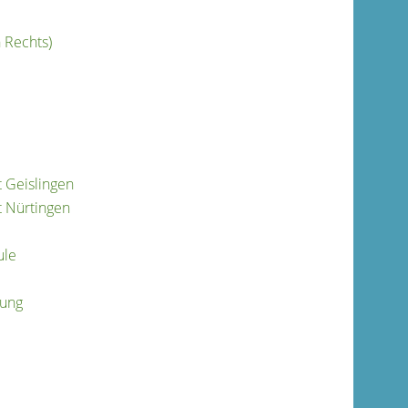
 Rechts)
 Geislingen
t Nürtingen
ule
tung