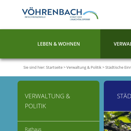
LEBEN & WOHNEN
VERWAL
Sie sind hier:
Startseite
>
Verwaltung & Politik
>
Städtische Ein
VERWALTUNG &
STÄD
POLITIK
Rathaus