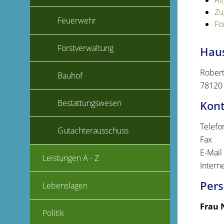
Al
Zu
Feuerwehr
Fo
Forstverwaltung
Haus
Robert
Bauhof
78120
Bestattungswesen
Kon
Telefo
Gutachterausschuss
Fax
E-Mail
Leistungen A - Z
Intern
Pers
Lebenslagen
Frau
Politik