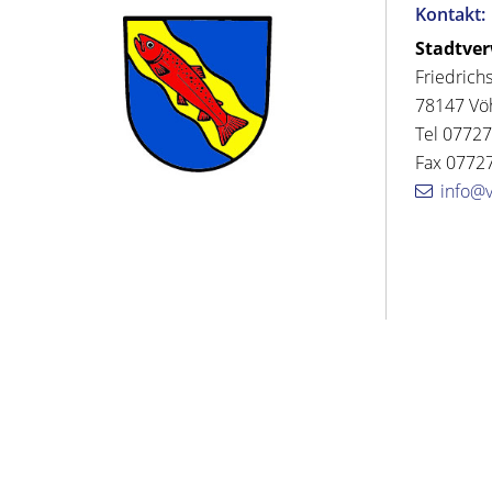
Kontakt:
Stadtve
Friedrich
78147 Vö
Tel 07727
Fax 07727
info@