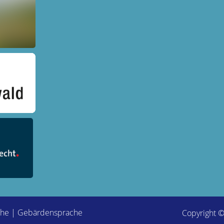
che
|
Gebärdensprache
Copyright 