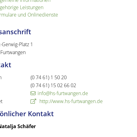
lgemeine Informationen
gehörige Leistungen
rmulare und Onlinedienste
anschrift
-Gerwig-Platz 1
Furtwangen
takt
n
(0
74
61) 1
50
20
(0
74
61) 15
02
66
02
info@hs-furtwangen.de
et
http://www.hs-furtwangen.de
önlicher Kontakt
Natalja
Schäfer