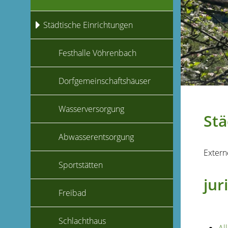
Städtische Einrichtungen
Festhalle Vöhrenbach
Dorfgemeinschaftshäuser
Wasserversorgung
Stä
Abwasserentsorgung
Extern
Sportstätten
jur
Freibad
Schlachthaus