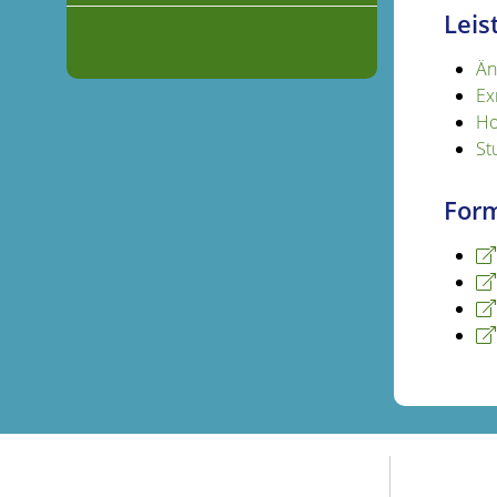
Leis
Än
Ex
Ho
St
Form