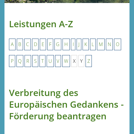
Leistungen A-Z
A
B
C
D
E
F
G
H
I
J
K
L
M
N
O
P
Q
R
S
T
U
V
W
X
Y
Z
Verbreitung des
Europäischen Gedankens -
Förderung beantragen