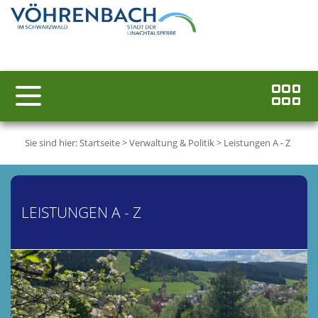
Sie sind hier:
Startseite
>
Verwaltung & Politik
>
Leistungen A - Z
LEISTUNGEN A - Z