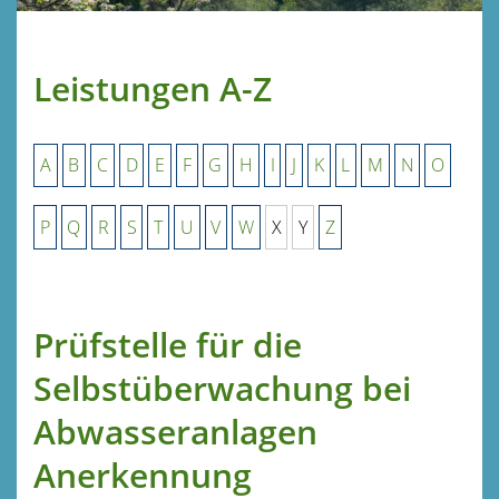
Leistungen A-Z
A
B
C
D
E
F
G
H
I
J
K
L
M
N
O
P
Q
R
S
T
U
V
W
X
Y
Z
Prüfstelle für die
Selbstüberwachung bei
Abwasseranlagen
Anerkennung