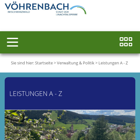
Sie sind hier:
Startseite
>
Verwaltung & Politik
>
Leistungen A - Z
LEISTUNGEN A - Z