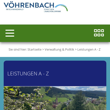
Sie sind hier:
Startseite
>
Verwaltung & Politik
>
Leistungen A - Z
LEISTUNGEN A - Z