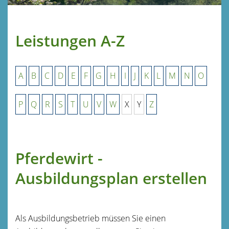
Leistungen A-Z
A
B
C
D
E
F
G
H
I
J
K
L
M
N
O
P
Q
R
S
T
U
V
W
X
Y
Z
Pferdewirt -
Ausbildungsplan erstellen
Als Ausbildungsbetrieb müssen Sie einen