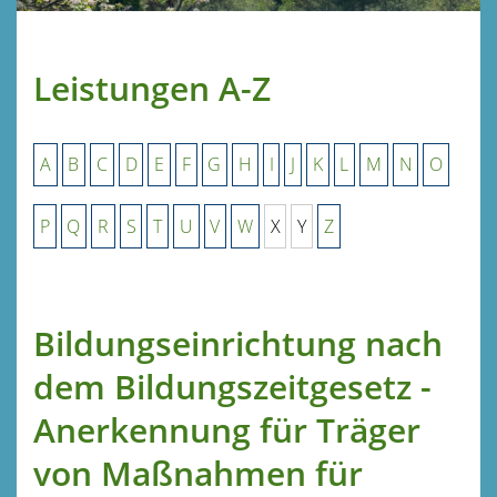
Leistungen A-Z
A
B
C
D
E
F
G
H
I
J
K
L
M
N
O
P
Q
R
S
T
U
V
W
X
Y
Z
Bildungseinrichtung nach
dem Bildungszeitgesetz -
Anerkennung für Träger
von Maßnahmen für