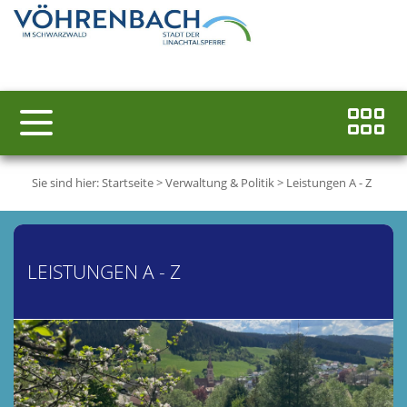
Sie sind hier:
Startseite
>
Verwaltung & Politik
>
Leistungen A - Z
LEISTUNGEN A - Z