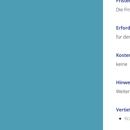
Friste
Die Fri
Erford
für de
Koste
keine
Hinwe
Weiter
Verti
Kr