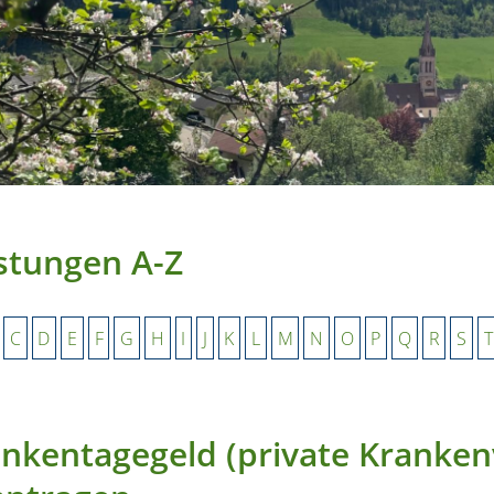
stungen A-Z
C
D
E
F
G
H
I
J
K
L
M
N
O
P
Q
R
S
T
nkentagegeld (private Kranken