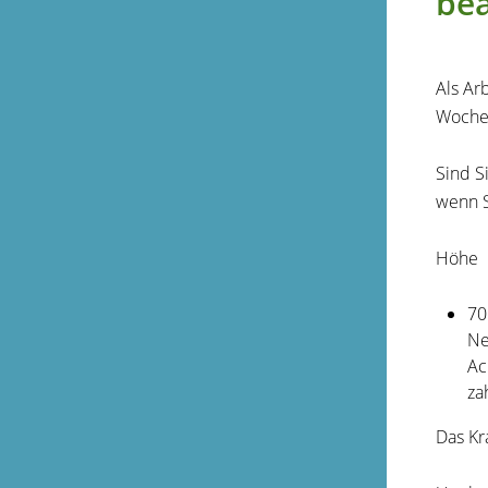
be
Als Ar
Wochen
Sind S
wenn S
Höhe
70
Ne
Ac
za
Das Kr