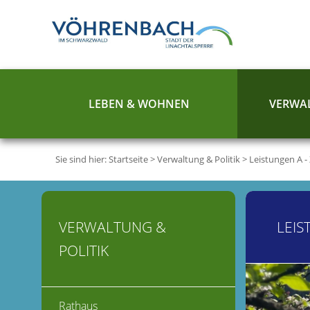
LEBEN & WOHNEN
VERWAL
Sie sind hier:
Startseite
>
Verwaltung & Politik
>
Leistungen A -
VERWALTUNG &
LEIS
POLITIK
Rathaus