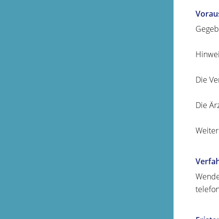
Vorau
Gegebe
Hinwei
Die Ve
Die Är
Weiter
Verfa
Wenden
telefon