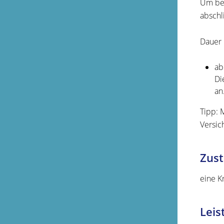
Um bei
abschl
Dauer
ab
Di
an
Tipp:
M
Versic
Zust
eine K
Leis