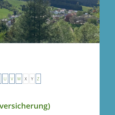
U
V
W
X
Y
Z
versicherung)